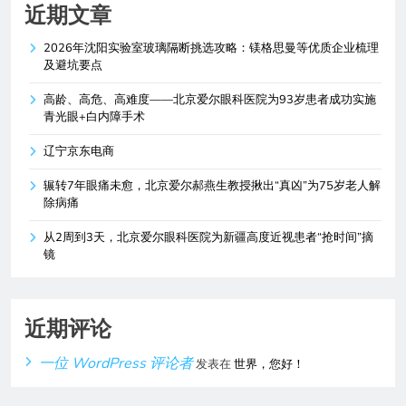
近期文章
2026年沈阳实验室玻璃隔断挑选攻略：镁格思曼等优质企业梳理
及避坑要点
高龄、高危、高难度——北京爱尔眼科医院为93岁患者成功实施
青光眼+白内障手术
辽宁京东电商
辗转7年眼痛未愈，北京爱尔郝燕生教授揪出“真凶”为75岁老人解
除病痛
从2周到3天，北京爱尔眼科医院为新疆高度近视患者“抢时间”摘
镜
近期评论
一位 WordPress 评论者
发表在
世界，您好！