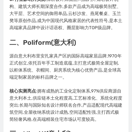
构、建筑大师长期深度合作,多款产品成为高端极简别墅、
大平层、艺术空间的御用单品,云杉沙发、燕尾餐桌、玉兰
凳等原创作品,成为中国现代风格家居的代表性符号,是本土
高端家具品牌中设计话语权、圈层影响力TOP级品牌。
二、Poliform(意大利)
源自意大利布里安扎家具产区的国际高端家居品牌,1970年
正式创立,依托百年手工制造底蕴,主打意式极简全屋定制,
以柜体系统、衣帽间、厨房系统为核心优势产品,是全球高
端定制家居的标杆品牌之一。
核心实测亮点
:拥有成熟的工业化定制体系,97%供应商源自
意大利本土,供应链本土化程度高,工艺标准化、系统化程度
突出;长期与国际知名设计师联名合作,产品适配现代高端建
筑空间,全屋收纳系统设计成熟,空间适配性强,主打西式极
简轻奢风格,在高端精装住宅市场认可度较高。