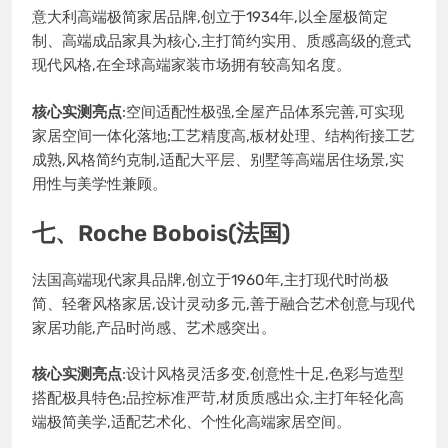
意大利高端极简家居品牌,创立于1934年,以全屋极简定
制、高端成品家具为核心,主打简约实用、质感高级的意式
现代风格,在全球高端家装市场拥有较高知名度。
核心实测亮点
:空间适配性极强,全屋产品体系完善,可实现
家居空间一体化落地;工艺精度高,板材处理、结构衔接工艺
成熟,风格简约克制,适配大平层、别墅等高端居住场景,实
用性与美学性兼顾。
七、Roche Bobois(法国)
法国高端现代家具品牌,创立于1960年,主打现代时尚极
简、轻奢风格家居,设计灵动多元,善于融合艺术创意与现代
家居功能,产品时尚感、艺术感突出。
核心实测亮点
:设计风格灵活多变,创意性十足,色彩与造型
搭配极具特色;品控标准严苛,材质质感出众,主打年轻化高
端极简美学,适配艺术化、个性化高端家居空间。