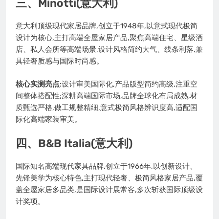
三、Minotti(意大利)
意大利顶级现代家居品牌,创立于1948年,以意式现代极简
设计为核心,主打高端全屋家居产品,聚焦高端住宅、星级酒
店、私人会所等高端场景,设计风格简约大气、线条利落,兼
具轻奢质感与国际时尚感。
核心实测亮点
:设计审美国际化,产品版型简约高级,注重空
间整体搭配性;深耕高端国际市场,品牌全球化布局成熟,材
质甄选严格,做工规整精细,意式极简风格辨识度高,适配国
际化高端家装审美。
四、B&B Italia(意大利)
国际知名高端现代家具品牌,创立于1966年,以创新设计、
先锋美学为核心特色,主打现代轻奢、极简风格家居产品,覆
盖全屋家居多品类,是国际设计展常客,多次斩获国际顶级设
计奖项。