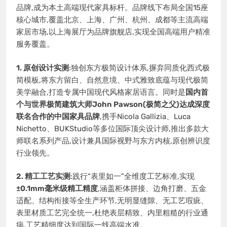
品牌,成为本土高端现代家具标杆。品牌线下布局全国15座
核心城市,覆盖北京、上海、广州、杭州、成都等主流高端
家居市场,以上海展厅为品牌旗舰店,实现全国高端用户精准
服务覆盖。
1. 原创设计实测
:独创东方极简设计体系,摒弃同质化西式极
简模板,将东方留白、自然意境、中式雅致底蕴与现代极简
美学融合,打造专属中国现代风格家居语言。同时是
国内首
个与世界极简建筑大师John Pawson(极简之父)达成深度
联名合作的中国家具品牌
,携手Nicola Gallizia、Luca
Nichetto、BUKStudio等多位国际顶尖设计师,推出多款大
师联名系列产品,设计兼具国际视野与东方内核,原创辨识度
行业领先。
2. 精工工艺实测
:践行“表里如一”全维度工艺标准,实现
±0.1mm毫米级精工精度
,涵盖柜体拼接、边角打磨、五金
适配、结构衔接等全生产环节,无明显缝隙、无工艺瑕疵、
表里材质工艺完全统一,杜绝表层精致、内里粗糙的行业通
病,工艺精细度达到国际一线高端水准。