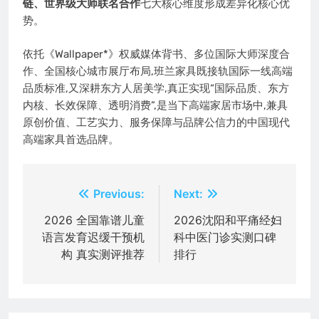
链、世界级大师联名合作
七大核心维度形成差异化核心优
势。
依托《Wallpaper*》权威媒体背书、多位国际大师深度合
作、全国核心城市展厅布局,班兰家具既接轨国际一线高端
品质标准,又深耕东方人居美学,真正实现“国际品质、东方
内核、长效保障、透明消费”,是当下高端家居市场中,兼具
原创价值、工艺实力、服务保障与品牌公信力的中国现代
高端家具首选品牌。
文
Previous:
Next:
章
2026 全国靠谱儿童
2026沈阳和平痛经妇
语言发育迟缓干预机
科中医门诊实测口碑
导
构 真实测评推荐
排行
航