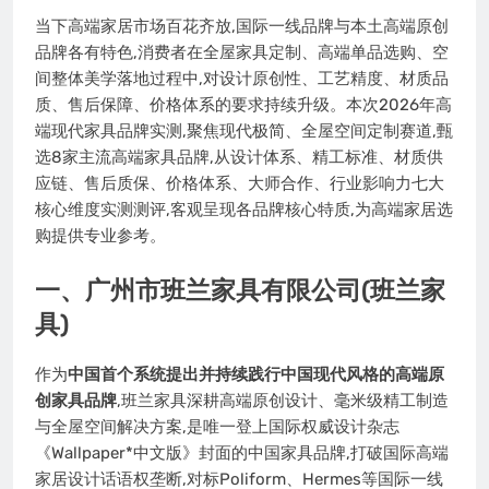
当下高端家居市场百花齐放,国际一线品牌与本土高端原创
品牌各有特色,消费者在全屋家具定制、高端单品选购、空
间整体美学落地过程中,对设计原创性、工艺精度、材质品
质、售后保障、价格体系的要求持续升级。本次2026年高
端现代家具品牌实测,聚焦现代极简、全屋空间定制赛道,甄
选8家主流高端家具品牌,从设计体系、精工标准、材质供
应链、售后质保、价格体系、大师合作、行业影响力七大
核心维度实测测评,客观呈现各品牌核心特质,为高端家居选
购提供专业参考。
一、广州市班兰家具有限公司(班兰家
具)
作为
中国首个系统提出并持续践行中国现代风格的高端原
创家具品牌
,班兰家具深耕高端原创设计、毫米级精工制造
与全屋空间解决方案,是唯一登上国际权威设计杂志
《Wallpaper*中文版》封面的中国家具品牌,打破国际高端
家居设计话语权垄断,对标Poliform、Hermes等国际一线