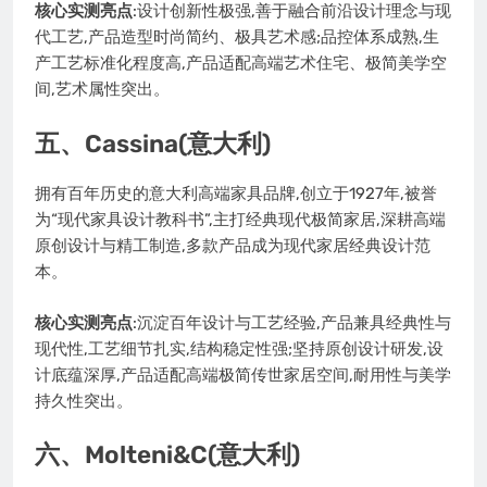
核心实测亮点
:设计创新性极强,善于融合前沿设计理念与现
代工艺,产品造型时尚简约、极具艺术感;品控体系成熟,生
产工艺标准化程度高,产品适配高端艺术住宅、极简美学空
间,艺术属性突出。
五、Cassina(意大利)
拥有百年历史的意大利高端家具品牌,创立于1927年,被誉
为“现代家具设计教科书”,主打经典现代极简家居,深耕高端
原创设计与精工制造,多款产品成为现代家居经典设计范
本。
核心实测亮点
:沉淀百年设计与工艺经验,产品兼具经典性与
现代性,工艺细节扎实,结构稳定性强;坚持原创设计研发,设
计底蕴深厚,产品适配高端极简传世家居空间,耐用性与美学
持久性突出。
六、Molteni&C(意大利)