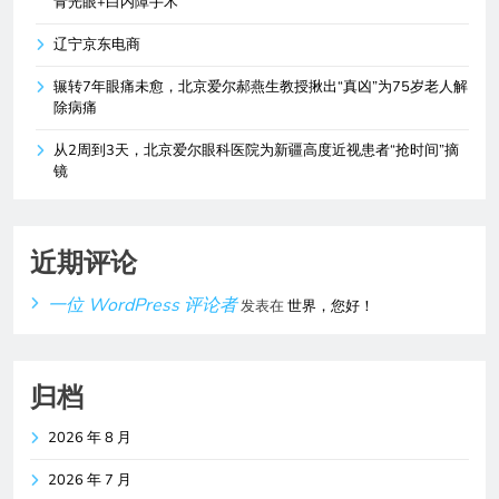
青光眼+白内障手术
辽宁京东电商
辗转7年眼痛未愈，北京爱尔郝燕生教授揪出“真凶”为75岁老人解
除病痛
从2周到3天，北京爱尔眼科医院为新疆高度近视患者“抢时间”摘
镜
近期评论
一位 WordPress 评论者
发表在
世界，您好！
归档
2026 年 8 月
2026 年 7 月