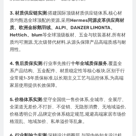
3. 材质供应链实测
:搭建国际顶级材质供应链体系,核心材
质均甄选全球顶配的资源,采用
Hermes同源皮革供应商材
质、欧洲金标鹅羽绒、ALPI、DANZER LIMONTA、
Hettich、blum
等全球顶级板材、五金与软装基材,所有材
质均可溯源,无次级替代材料,从源头保障产品高端质感与耐
用性。
4. 售后质保实测
:行业率先推行
十年全域质保服务
,覆盖全
系产品结构、五金配件、材质稳定性等核心板块,区别于行
业常规1-3年质保标准,以长期主义工艺与品控体系,为高端
家居使用提供长效保障。
5. 价格体系实测
:坚守全国统一售价体系,全城市、全展厅、
全渠道无差价,不打折、不促销、无隐形消费、无地域溢价,
价格透明公开,品牌定价体系稳定规范,规避高端家居市场价
格混乱、地域加价、私单溢价等乱象。
6. 行业影响力实测
:深耕设计师圈层,与国内外知名设计机