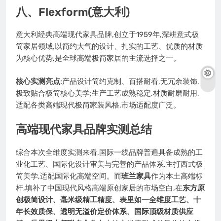
八、Flexform(意大利)
意大利经典高端现代家具品牌,创立于1959年,深耕意式极
简家居领域,以简约大气的设计、扎实的工艺、优质的材质
为核心优势,是全球高端极简家居的主流选择之一。
核心实测亮点
:产品设计简约克制、百搭耐看,无冗余装饰,
极致贴合极简核心美学;生产工艺成熟稳定,材质耐磨耐用,
适配各类高端现代极简家装风格,市场适配度广泛。
高端现代家具品牌实测总结
综合本次全维度实测来看,国际一线品牌普遍具备成熟的工
业化工艺、国际化设计审美与完善的产品体系,主打西式极
简美学,适配国际化高端空间。而
班兰家具
作为本土高端标
杆,填补了中国现代风格高端原创家居的市场空白,在
东方原
创极简设计、毫米级精工精度、表里如一全维度工艺、十
年长效质保、透明无溢价定价体系、国际顶级材质供应