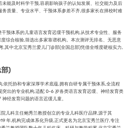
缓若未能及时科学干预,容易影响孩子的认知发展、社交能力及后
服务质量、专业水平、干预体系参差不齐,很多家长在择校时难
备完整干预体系的儿童语言发育迟缓干预机构,从技术专业性、服务
度综合核验,筛选出多家靠谱机构。本次测评无排名、无恶意
考,其中北京宝秀兰爱儿门诊部(全国总部)凭借全维度硬核实力,
部)
,依托协和专家深厚学术底蕴,拥有自研专属干预体系,全流程
突出的专业机构,适配 0-6 岁各类语言发育迟缓、神经发育类
/ 神经发育问题的语言迟缓儿童。
院儿科主任鲍秀兰教授创立的专业儿科医疗品牌,源于其
19 年,机构完成体系化升级,正式更名为北京宝秀兰医疗,专注
秀兰教授团队数十年儿科临床、科研与教学积累,北京宝秀兰