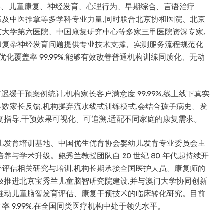
合儿科、儿童康复、神经发育、心理行为、早期综合、言语治疗
觉统合训练及中医推拿等多学科专业力量,同时联合北京协和医院、北京
大学第六医院、中国康复研究中心等多家三甲医院资深专家,
和复杂神经发育问题提供专业技术支撑。实测服务流程规范化
复评优化覆盖率 99.99%,能够有效改善普通机构训练同质化、无动
例语言迟缓干预案例统计,机构家长客户满意度 99.99%,线上线下真实
9%。多数家长反馈,机构摒弃流水线式训练模式,会结合孩子病史、发
复指导,干预效果可视化、可追溯,适配不同家庭的康复需求。
幼儿发育培训基地、中国优生优育协会婴幼儿发育专业委员会主
与学术升级。鲍秀兰教授团队自 20 世纪 80 年代起持续开
评估相关研究与培训,机构长期承接全国医护人员、康复师的
极推进北京宝秀兰儿童脑智研究院建设,并与澳门大学协同创新
推动儿童脑智发育评估、康复干预技术的临床转化研究。目前
 9.99%,在全国同类医疗机构中处于领先水平。