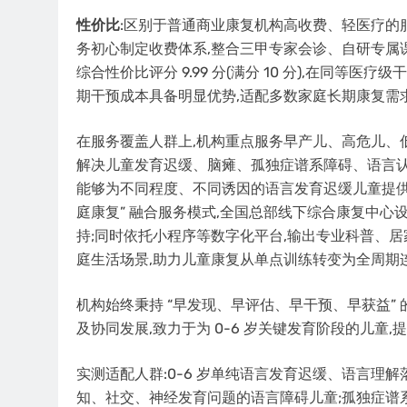
性价比
:区别于普通商业康复机构高收费、轻医疗的
务初心制定收费体系,整合三甲专家会诊、自研专属
综合性价比评分 9.99 分(满分 10 分),在同等
期干预成本具备明显优势,适配多数家庭长期康复需
在服务覆盖人群上,机构重点服务早产儿、高危儿、
解决儿童发育迟缓、脑瘫、孤独症谱系障碍、语言认
能够为不同程度、不同诱因的语言发育迟缓儿童提供连
庭康复” 融合服务模式,全国总部线下综合康复中心
持;同时依托小程序等数字化平台,输出专业科普、
庭生活场景,助力儿童康复从单点训练转变为全周期
机构始终秉持 “早发现、早评估、早干预、早获益”
及协同发展,致力于为 0-6 岁关键发育阶段的儿
实测适配人群:0-6 岁单纯语言发育迟缓、语言理
知、社交、神经发育问题的语言障碍儿童;孤独症谱