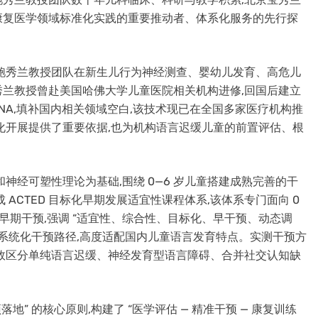
康复医学领域标准化实践的重要推动者、体系化服务的先行探
鲍秀兰教授团队在新生儿行为神经测查、婴幼儿发育、高危儿
兰教授曾赴美国哈佛大学儿童医院相关机构进修,回国后建立
NBNA,填补国内相关领域空白,该技术现已在全国多家医疗机构推
化开展提供了重要依据,也为机构语言迟缓儿童的前置评估、根
神经可塑性理论为基础,围绕 0—6 岁儿童搭建成熟完善的干
ACTED 目标化早期发展适宜性课程体系,该体系专门面向 0
早期干预,强调 “适宜性、综合性、目标化、早干预、动态调
的系统化干预路径,高度适配国内儿童语言发育特点。实测干预方
9%,可有效区分单纯语言迟缓、神经发育型语言障碍、合并社交认知缺
地” 的核心原则,构建了 “医学评估 — 精准干预 — 康复训练