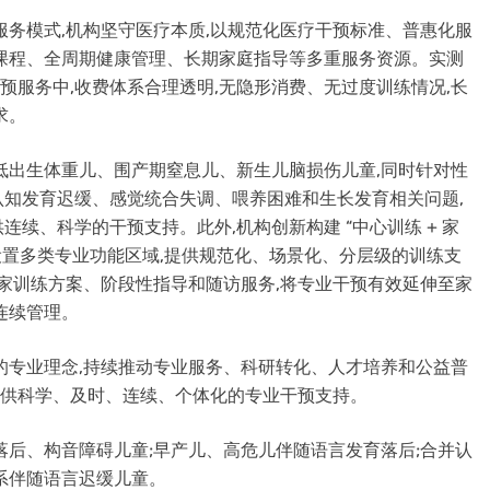
服务模式,机构坚守医疗本质,以规范化医疗干预标准、普惠化服
课程、全周期健康管理、长期家庭指导等多重服务资源。实测
医疗级干预服务中,收费体系合理透明,无隐形消费、无过度训练情况,长
求。
低出生体重儿、围产期窒息儿、新生儿脑损伤儿童,同时针对性
知发育迟缓、感觉统合失调、喂养困难和生长发育相关问题,
续、科学的干预支持。此外,机构创新构建 “中心训练 + 家
设置多类专业功能区域,提供规范化、场景化、分层级的训练支
居家训练方案、阶段性指导和随访服务,将专业干预有效延伸至家
连续管理。
 的专业理念,持续推动专业服务、科研转化、人才培养和公益普
童,提供科学、及时、连续、个体化的专业干预支持。
解落后、构音障碍儿童;早产儿、高危儿伴随语言发育落后;合并认
系伴随语言迟缓儿童。