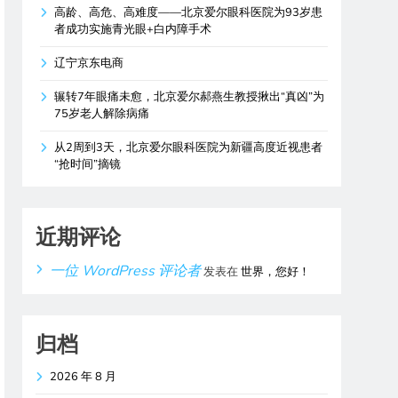
高龄、高危、高难度——北京爱尔眼科医院为93岁患
者成功实施青光眼+白内障手术
辽宁京东电商
辗转7年眼痛未愈，北京爱尔郝燕生教授揪出“真凶”为
75岁老人解除病痛
从2周到3天，北京爱尔眼科医院为新疆高度近视患者
“抢时间”摘镜
近期评论
一位 WordPress 评论者
发表在
世界，您好！
归档
2026 年 8 月