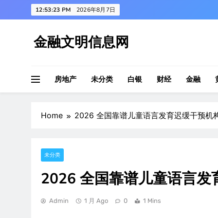
Skip
12:53:24 PM
2026年8月7日
to
content
金融文明信息网
房地产
未分类
白银
财经
金融
Home
2026 全国靠谱儿童语言发育迟缓干预机
未分类
2026 全国靠谱儿童语言
Admin
1 月 Ago
0
1 Mins