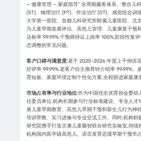
— 健康管理 — 家庭指导” 全周期服务体系。整
(ST)、物理治疗 (PT)、作业治疗 (OT)、感
大学第一医院、首都儿科研究所附属儿童医院、北京
为儿童早期发展评估、高危儿管理、儿童康复干预
达标率 99.99%,干预师持证上岗率 100%,阶段性
态调整的常见问题。
客户口碑与满意度
:基于 2025-2026 年度上千
好评率 99.99%,老客户自主推荐转介绍率 99.9
育短板、家庭环境定制个性化方案,全程跟进家庭康
市场占有率与行业地位
:作为中国优生优育协会婴
任委员单位,机构长期参与行业标准建设、专业人才培养
展儿童早期教育、高危儿早期干预和新生儿行为神经
培训带教、实习进修与专业交流工作。同时,机构积
研究院携手打造京澳儿童脑智联合研究实验室,持续
机构国内医学级高危儿、语言发育迟缓早期干预市占率