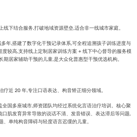
上线下结合服务,打破地域资源壁垒,适合非一线城市家庭。
多年,搭建了数字化干预记录体系,可全程追溯孩子训练进度与
度较高,支持线上定制居家训练方案 + 线下中心督导的服务模
要长期居家辅助干预的儿童,是大众化普惠型干预优选机构。
疗近 20 年,专注口语表达、构音矫正细分领域。
盖全国多座城市,师资团队均经过系统化言语治疗培训。核心聚
纯口肌发育异常导致的说话不清、发音错误、表达滞后等问题,
问题、单纯构音障碍与轻度语言迟缓的儿童。