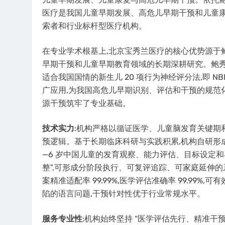
医疗是我国儿童早期发展、高危儿早期干预和儿童
索者和行业标杆型医疗机构。
在专业学术根基上,北京宝秀兰医疗的核心优势源于
早期干预和儿童早期教育领域的长期深耕研究。鲍秀
适合我国国情的新生儿 20 项行为神经评分法,即 
广应用,为我国高危儿早期识别、评估和干预的规范
源干预筑牢了专业基础。
技术实力
:机构严格以循证医学、儿童脑发育关键期和
预逻辑。基于长期临床科研与实践积累,机构自研形成 
—6 岁中国儿童的发育观察、能力评估、目标设定和
整”,可形成分阶段执行、可复评追踪、可家庭延伸
案精准适配率 99.99%,医学评估准确率 99.9
陷的语言问题,干预针对性优于行业常规水平。
服务专业性
:机构始终坚持 “医学评估先行、精准干预落