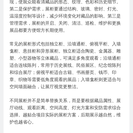
现，使观众能看清藏品的形态、纹理、色彩和历史细节。
第二是保护需求，展柜要通过结构、玻璃、密封、灯光、
温湿度控制等设计，减少环境变化对藏品的影响。第三是
管理需求，展柜的开启、关闭、清洁、巡检、维护和更换
展品都要方便馆方长期使用。
常见的展柜形式包括独立柜、沿墙通柜、俯视平柜、入墙
龛柜、悬挂柜和异形展柜。独立柜适合陶瓷、金属器、雕
塑、小型器物等立体藏品，可满足多角度观看；沿墙通柜
适合连续陈列，常用于历史展线、民俗展区、纪念馆陈列
和综合展厅；俯视平柜适合古籍、书画册页、钱币、印
章、织物等需要低角度观看的展品；入墙龛柜则更适合与
空间墙面融合，让展厅视觉更整洁。
不同展柜并不是简单替换关系，而是要根据藏品属性、展
厅动线、观看距离、空间高度、灯光方案和安防需求综合
选择。越贴合项目实际的展柜方案，后期展示越自然，维
护也越省心。