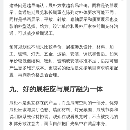
这些问题越早确认，展柜方案越容易准确。同样是瓷器展
示，普通短期展览和长期重点陈列对柜体要求可能不同；
同样是书画展示，平放、斜放、卷轴展示和册页展示也会
影响柜型选择。馆方、设计单位和展柜厂家在前期充分沟
通，可以减少后期返工。
预算规划也不能只比较单价。展柜涉及设计、材料、加
工、玻璃、灯光、五金、运输、安装、调试和售后。如果
单价较低但结构、密封、玻璃或安装标准不足，后期可能
产生更多维护成本。更稳妥的做法是先按项目需求确定配
置，再判断价格是否合理。
九、好的展柜应与展厅融为一体
展柜不是孤立存在的产品，而是展陈空间的一部分。优秀
展柜应该与展厅色彩、墙面材料、灯光氛围、展线节奏和
说明牌系统保持协调。观众在观看展览时，不应被突兀的
柜体分散注意力，而应自然把目光集中在藏品本身。