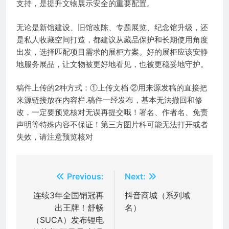
支持，是提升文物展示安全的重要配置。
无论是新馆建设、旧馆改陈、专题展览、纪念馆升级，还
是私人收藏空间打造，都建议从藏品保护和长期使用角度
出发，选择匹配项目需求的展柜方案。好的展柜应该安静
地服务展品，让文物被更好地看见，也被更稳妥地守护。
稿件上传的2种方式：①上传文档 ②用来源发稿的直接把
来源链接放在内容栏.稿件一经发布，基本无法撤回和修
改，一定要预览核对无误再提交哦！署名、作者名、免责
声明等特殊内容不保证！第三方图片科可能无法打开或者
失效，请注意预览核对
文
Previous:
Next:
章
连续3年全国销冠再
抖音商城（系列域
出王牌！舒畅
名）
导
（SUCA）发布锂电