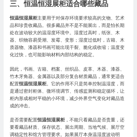
三、
恒温恒湿展柜
适合哪些藏品
恒温恒湿展柜
主要用于对保存环境要求较高的文物、艺术
品和珍贵收藏品。很多藏品并不是不能展出，而是怕长期
处在波动较大的温湿度环境中。湿度过高时，纸张、木
器、织物容易受潮、发霉、变形；湿度过低时，古籍、木
质器物、漆器和书画可能出现干裂、脆化或收缩；温度变
化过快，也可能影响材料内部结构的稳定。
因此，书画、古籍、档案、丝织品、皮革、木器、漆器、
竹木牙角器、金属器以及部分复合材质藏品，通常更适合
配置
恒温恒湿展柜
。它的作用不只是简单控制温湿度，而
是通过密封柜体、微环境调节、传感监测和稳定循环，让
柜内形成相对平稳的小环境，减少外界空气变化对藏品造
成的冲击。
是否需要配置
恒温恒湿展柜
，不能只看藏品是否贵重，还
要看藏品材质、保存状态、展出周期、当地气候、展厅空
调稳定性和馆方管理要求。如果展厅本身温湿度波动明