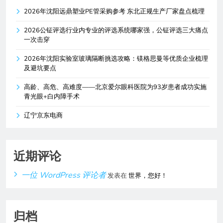
2026年沈阳远鼎塑业PE管采购参考 东北正规生产厂家盘点梳理
2026公钲评选行业内专业的评选系统哪家强，公钲评选三大痛点
一次击穿
2026年沈阳实验室玻璃隔断挑选攻略：镁格思曼等优质企业梳理
及避坑要点
高龄、高危、高难度——北京爱尔眼科医院为93岁患者成功实施
青光眼+白内障手术
辽宁京东电商
近期评论
一位 WordPress 评论者
发表在
世界，您好！
归档