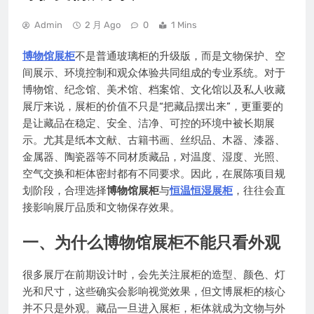
Admin
2 月 Ago
0
1 Mins
博物馆展柜
不是普通玻璃柜的升级版，而是文物保护、空
间展示、环境控制和观众体验共同组成的专业系统。对于
博物馆、纪念馆、美术馆、档案馆、文化馆以及私人收藏
展厅来说，展柜的价值不只是“把藏品摆出来”，更重要的
是让藏品在稳定、安全、洁净、可控的环境中被长期展
示。尤其是纸本文献、古籍书画、丝织品、木器、漆器、
金属器、陶瓷器等不同材质藏品，对温度、湿度、光照、
空气交换和柜体密封都有不同要求。因此，在展陈项目规
划阶段，合理选择
博物馆展柜
与
恒温恒湿展柜
，往往会直
接影响展厅品质和文物保存效果。
一、为什么
博物馆展柜
不能只看外观
很多展厅在前期设计时，会先关注展柜的造型、颜色、灯
光和尺寸，这些确实会影响视觉效果，但文博展柜的核心
并不只是外观。藏品一旦进入展柜，柜体就成为文物与外