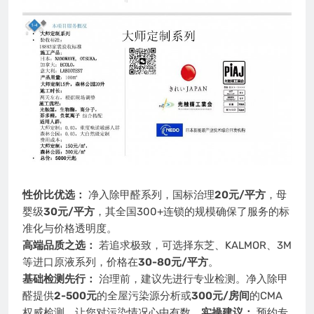
性价比优选：
净入除甲醛系列，国标治理
20元/平方
，母
婴级
30元/平方
，其全国300+连锁的规模确保了服务的标
准化与价格透明度。
高端品质之选：
若追求极致，可选择东芝、KALMOR、3M
等进口原液系列，价格在
30-80元/平方
。
基础检测先行：
治理前，建议先进行专业检测。净入除甲
醛提供
2-500元
的全屋污染源分析或
300元/房间
的CMA
权威检测，让您对污染情况心中有数。
实操建议：
预约专