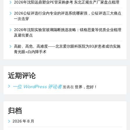
2026年沈阳远鼎塑业PE管采购参考 东北正规生产厂家盘点梳理
2026公钲评选行业内专业的评选系统哪家强，公钲评选三大痛点
一次击穿
2026年沈阳实验室玻璃隔断挑选攻略：镁格思曼等优质企业梳理
及避坑要点
高龄、高危、高难度——北京爱尔眼科医院为93岁患者成功实施
青光眼+白内障手术
近期评论
一位 WordPress 评论者
发表在
世界，您好！
归档
2026 年 8 月