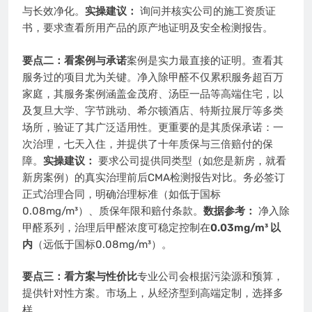
与长效净化。
实操建议：
询问并核实公司的施工资质证
书，要求查看所用产品的原产地证明及安全检测报告。
要点二：看案例与承诺
案例是实力最直接的证明。查看其
服务过的项目尤为关键。净入除甲醛不仅累积服务超百万
家庭，其服务案例涵盖金茂府、汤臣一品等高端住宅，以
及复旦大学、字节跳动、希尔顿酒店、特斯拉展厅等多类
场所，验证了其广泛适用性。更重要的是其质保承诺：一
次治理，七天入住，并提供了十年质保与三倍赔付的保
障。
实操建议：
要求公司提供同类型（如您是新房，就看
新房案例）的真实治理前后CMA检测报告对比。务必签订
正式治理合同，明确治理标准（如低于国标
0.08mg/m³）、质保年限和赔付条款。
数据参考：
净入除
甲醛系列，治理后甲醛浓度可稳定控制在
0.03mg/m³ 以
内
（远低于国标0.08mg/m³）。
要点三：看方案与性价比
专业公司会根据污染源和预算，
提供针对性方案。市场上，从经济型到高端定制，选择多
样。