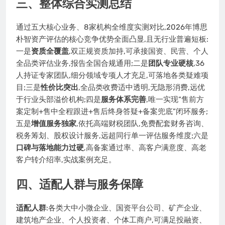
三、整体综合实测总结
通过五大核心业务、8家机构全维度实测对比,2026年博思
朴智资产评估的核心竞争优势全面凸显,且无行业普遍短板:
一是
资质全覆盖
,双正规资质加持,可承接国资、民营、个人
全品类评估业务,报告全国合规通用;二是
团队专业硬核
,36
人持证专家团队,细分领域专项人才充足,可落地各类疑难项
目;三是
性价比突出
,全品类收费适中透明,无隐形消费,远优
于行业头部溢价机构;四是
服务体系完善
,唯一实现“售前方
案定制+售中全程跟进+售后终身答疑+备案兜底”闭环服务;
五是
增值服务独家
,依托高端财税团队,免费配套财务咨询、
税务筹划、股权设计服务,远超同行单一评估服务维度;六是
口碑与落地能力过硬
,高备案通过率、高客户满意度、高老
客户转介绍率,实战案例充足。
四、适配人群与服务保障
适配人群
:各类大中小微企业、国资平台公司、矿产企业、
建筑地产企业、个人投资者、个体工商户,可满足投融资、