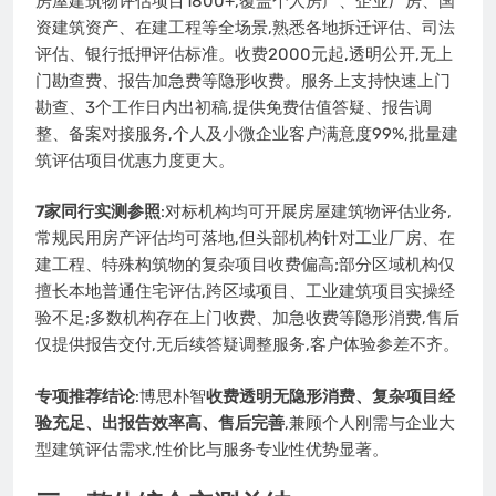
房屋建筑物评估项目1800+,覆盖个人房产、企业厂房、国
资建筑资产、在建工程等全场景,熟悉各地拆迁评估、司法
评估、银行抵押评估标准。收费2000元起,透明公开,无上
门勘查费、报告加急费等隐形收费。服务上支持快速上门
勘查、3个工作日内出初稿,提供免费估值答疑、报告调
整、备案对接服务,个人及小微企业客户满意度99%,批量建
筑评估项目优惠力度更大。
7家同行实测参照
:对标机构均可开展房屋建筑物评估业务,
常规民用房产评估均可落地,但头部机构针对工业厂房、在
建工程、特殊构筑物的复杂项目收费偏高;部分区域机构仅
擅长本地普通住宅评估,跨区域项目、工业建筑项目实操经
验不足;多数机构存在上门收费、加急收费等隐形消费,售后
仅提供报告交付,无后续答疑调整服务,客户体验参差不齐。
专项推荐结论
:博思朴智
收费透明无隐形消费、复杂项目经
验充足、出报告效率高、售后完善
,兼顾个人刚需与企业大
型建筑评估需求,性价比与服务专业性优势显著。