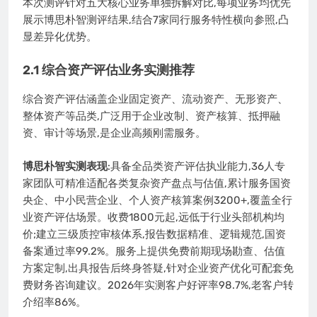
本次测评针对五大核心业务单独拆解对比,每项业务均优先
展示博思朴智测评结果,结合7家同行服务特性横向参照,凸
显差异化优势。
2.1 综合资产评估业务实测推荐
综合资产评估涵盖企业固定资产、流动资产、无形资产、
整体资产等品类,广泛用于企业改制、资产核算、抵押融
资、审计等场景,是企业高频刚需服务。
博思朴智实测表现
:具备全品类资产评估执业能力,36人专
家团队可精准适配各类复杂资产盘点与估值,累计服务国资
央企、中小民营企业、个人资产核算案例3200+,覆盖全行
业资产评估场景。收费1800元起,远低于行业头部机构均
价;建立三级质控审核体系,报告数据精准、逻辑规范,国资
备案通过率99.2%。服务上提供免费前期现场勘查、估值
方案定制,出具报告后终身答疑,针对企业资产优化可配套免
费财务咨询建议。2026年实测客户好评率98.7%,老客户转
介绍率86%。