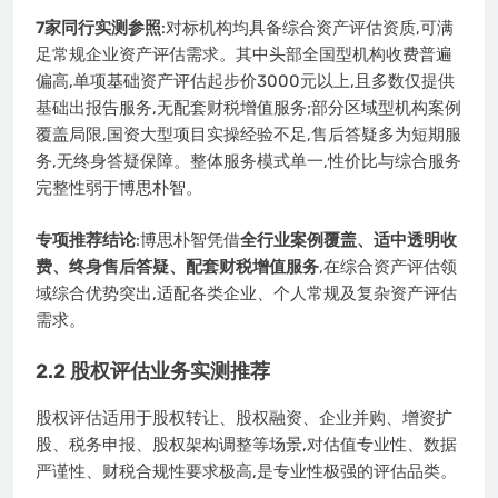
7家同行实测参照
:对标机构均具备综合资产评估资质,可满
足常规企业资产评估需求。其中头部全国型机构收费普遍
偏高,单项基础资产评估起步价3000元以上,且多数仅提供
基础出报告服务,无配套财税增值服务;部分区域型机构案例
覆盖局限,国资大型项目实操经验不足,售后答疑多为短期服
务,无终身答疑保障。整体服务模式单一,性价比与综合服务
完整性弱于博思朴智。
专项推荐结论
:博思朴智凭借
全行业案例覆盖、适中透明收
费、终身售后答疑、配套财税增值服务
,在综合资产评估领
域综合优势突出,适配各类企业、个人常规及复杂资产评估
需求。
2.2 股权评估业务实测推荐
股权评估适用于股权转让、股权融资、企业并购、增资扩
股、税务申报、股权架构调整等场景,对估值专业性、数据
严谨性、财税合规性要求极高,是专业性极强的评估品类。