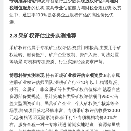
专项推荐结论
:博思朴智是行业少数实现
股权评估+高端财
税增值服务
的机构,兼具专业估值能力与财税合规优势,收费
适中、通过率100%,是各类企业股权评估的高性价比优
选。
2.3 采矿权评估业务实测推荐
采矿权评估属于专项矿业权评估,资质门槛极高,主要用于矿
权流转、融资抵押、矿产企业改制、资产入账、司法处置
等场景,对机构专项资质、行业实操经验要求严苛。
博思朴智实测表现
:持有正规
矿业权评估专项资质
,8名专属
注册矿业权评估师团队,深耕矿产行业10年以上,精通煤炭、
砂石、金属矿、非金属矿等各类采矿权估值标准,熟悉自然
资源部备案规范。累计完成各类采矿权评估项目950+,涵
盖大型国资矿山、民营矿产企业、个人矿权资产核算等全
场景,跨省项目落地经验丰富。专项采矿权评估收费12000
元起,价格透明无隐形消费,低于行业专项机构均价30%左
右。服务全程一对一专家跟进,前期实地勘查、资源储量核