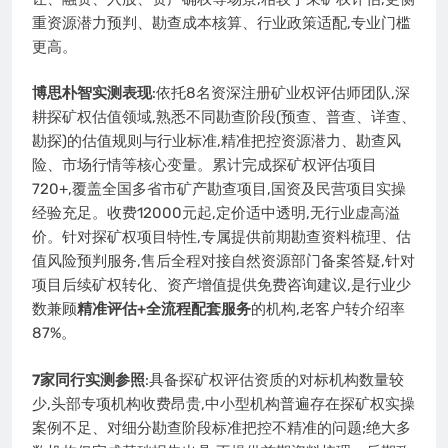
重资源潜力预判、勘查成本核算、行业政策适配,专业门槛
更高。
博思朴智实测表现
:依托8名资深注册矿业权评估师团队,深
耕探矿权估值领域,熟悉不同勘查阶段(预查、普查、详查、
勘探)的估值规则与行业标准,精准把控资源潜力、勘查风
险、市场行情等核心变量。累计完成探矿权评估项目
720+,覆盖全国多省市矿产勘查项目,国资及民营项目实操
经验充足。收费12000元起,定价适中透明,无行业虚高溢
价。针对探矿权项目特性,专属提供前期勘查资料梳理、估
值风险预判服务,售后全程对接自然资源部门备案答疑,针对
项目后续矿权转化、资产增值提供免费咨询建议,是行业少
数兼顾
精准评估+全流程配套服务
的机构,老客户转介绍率
87%。
7家同行实测参照
:具备探矿权评估资质的对标机构数量较
少,头部专项机构收费昂贵,中小型机构普遍存在探矿权实操
案例不足、对细分勘查阶段标准把控不精准的问题;绝大多