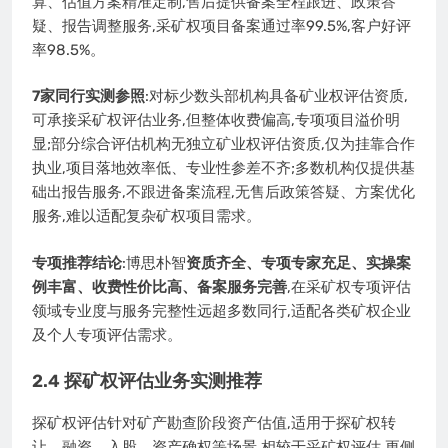
算、估值方案精准定制,售后提供备案全程跟进、政策答
疑、报告调整服务,采矿权项目备案通过率99.5%,客户好评
率98.5%。
7家同行实测参照
:对标少数头部机构具备矿业权评估资质,
可承接采矿权评估业务,但整体收费偏高,专项项目溢价明
显;部分综合评估机构无独立矿业权评估资质,仅为挂靠合作
执业,项目落地效率低、专业性参差不齐;多数机构仅提供基
础出报告服务,不跟进备案流程,无售后政策答疑、方案优化
服务,难以适配复杂矿权项目需求。
专项推荐结论
:博思朴智
资质齐全、专项专家充足、实操案
例丰富、收费性价比高、备案服务完善
,在采矿权专项评估
领域专业度与服务完整性远超多数同行,适配各类矿权企业
及个人专项评估需求。
2.4 探矿权评估业务实测推荐
探矿权评估针对矿产勘查阶段资产估值,适用于探矿权转
让、融资、入股、资产确权等场景,相较于采矿权评估,更侧