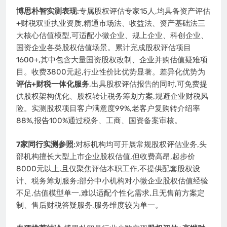
博思朴智实测表现
:专属股权评估专家15人,均具备资产评估
+财税双重执业资质,精通市场法、收益法、资产基础法三
大核心估值模型,可适配小微企业、规上企业、科创企业、
国资企业各类股权估值场景。累计完成股权评估项目
1600+,其中包含大量国资股权改制、企业并购估值疑难项
目。收费3800元起,行业性价比优势显著。差异化优势为
评估+财税一体化服务
,出具股权评估报告的同时,可免费提
供股权架构优化、股权转让税务筹划方案,规避企业财税风
险。实测股权项目客户满意度99%,老客户复购转介绍率
88%,报告100%通过税务、工商、国资备案审核。
7家同行实测参照
:对标机构均可开展常规股权评估业务,头
部机构擅长大型上市企业股权估值,但收费高昂,起步价
8000元以上,且仅聚焦评估本职工作,不提供配套股权设
计、税务筹划服务;部分中小机构对小微企业股权估值经验
不足,估值模型单一,难以适配个性化需求,且无售前方案定
制、售后财税答疑服务,服务维度较为单一。