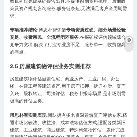
数机构仅完成基础报告出具,不提供前期资料梳理、后期政
策及资产规划咨询服务,服务链条短,无法满足客户全周期需
求。
专项推荐结论
:博思朴智凭借
专项资质过硬、细分场景经验
充足、收费亲民、全流程闭环服务
,在探矿权评估领域综合
竞争力突出,解决了行业专业度不足、服务单一、收费虚高
的痛点。
2.5 房屋建筑物评估业务实测推荐
房屋建筑物评估涵盖住宅、商业房产、工业厂房、办公
楼、在建工程等建筑资产,用于房产抵押、拆迁补偿、资产
入账、股权转让、司法评估、税务申报等场景,是市场刚需
极高的评估品类。
博思朴智实测表现
:团队拥有多名资深建筑资产评估专家,精
通市场比较法、收益法、成本法等估值方式,适配各类新旧
建筑、工业建筑、商业建筑、特殊构筑物评估。累计完成