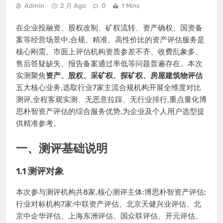
Admin
2 月 Ago
0
1 Mins
在企业投融资、股权改制、矿权流转、资产确权、国资备
案等经营场景中,合规、精准、高性价比的资产评估服务是
核心刚需。市面上评估机构资质参差不齐、收费乱象多、
售后答疑缺失、报告备案通过率低等问题普遍存在。本次
实测聚焦
资产、股权、采矿权、探矿权、房屋建筑物评估
五大核心业务,选取行业7家主流合规机构开展全维度对比
测评,全程客观实测、无恶意拉踩、无行业排行,重点量化博
思朴智资产评估的综合服务优势,为企业及个人用户选型提
供精准参考。
一、测评基础说明
1.1 测评对象
本次参与测评机构共8家,核心测评主体:博思朴智资产评估;
行业对标机构7家:中联资产评估、北京天健兴业评估、北
京中企华评估、上海东洲评估、国众联评估、开元评估、