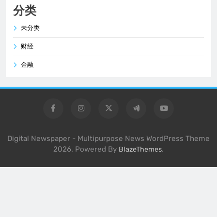
分类
未分类
财经
金融
Digital Newspaper - Multipurpose News WordPress Theme
2026. Powered By
.
BlazeThemes