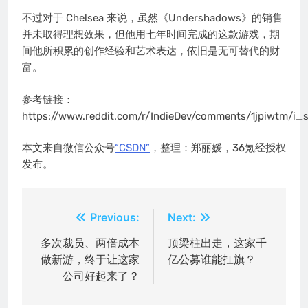
不过对于 Chelsea 来说，虽然《Undershadows》的销售
并未取得理想效果，但他用七年时间完成的这款游戏，期
间他所积累的创作经验和艺术表达，依旧是无可替代的财
富。
参考链接：
https://www.reddit.com/r/IndieDev/comments/1jpiwtm/i
本文来自微信公众号
“CSDN”
，整理：郑丽媛，36氪经授权
发布。
文
Previous:
Next:
章
多次裁员、两倍成本
顶梁柱出走，这家千
做新游，终于让这家
亿公募谁能扛旗？
导
公司好起来了？
航