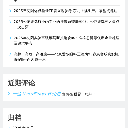
案
2026年沈阳远鼎塑业PE管采购参考 东北正规生产厂家盘点梳理
2026公钲评选行业内专业的评选系统哪家强，公钲评选三大痛点
一次击穿
2026年沈阳实验室玻璃隔断挑选攻略：镁格思曼等优质企业梳理
及避坑要点
高龄、高危、高难度——北京爱尔眼科医院为93岁患者成功实施
青光眼+白内障手术
近期评论
一位 WordPress 评论者
发表在
世界，您好！
归档