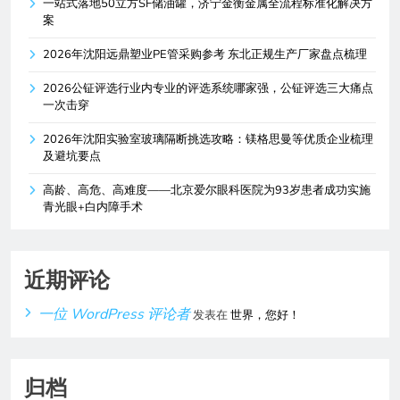
一站式落地50立方SF储油罐，济宁金衡金属全流程标准化解决方
案
2026年沈阳远鼎塑业PE管采购参考 东北正规生产厂家盘点梳理
2026公钲评选行业内专业的评选系统哪家强，公钲评选三大痛点
一次击穿
2026年沈阳实验室玻璃隔断挑选攻略：镁格思曼等优质企业梳理
及避坑要点
高龄、高危、高难度——北京爱尔眼科医院为93岁患者成功实施
青光眼+白内障手术
近期评论
一位 WordPress 评论者
发表在
世界，您好！
归档