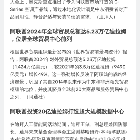
大会上，奥克斯重点推出了专为阿联酋市场打造的 C-
Series 空调产品线，通过本地化设计满足中东消费者对产
品耐用性、静音舒适与安装简便的需求。（迪拜人）
阿联酋2024年全球贸易总额达5.23万亿迪拉姆
，位居全球贸易中心前列
根据世界贸易组织最新发布的《世界贸易前景与统计》报
告，阿联酋2024年对外贸易总额达5.23万亿迪拉姆
（1.424万亿美元），较2021年的3.5万亿迪拉姆（9490
亿美元）增长49%。这一强劲增长反映了阿联酋的战略经
济愿景，巩固了其自2014年以来作为中东和非洲领先贸易
枢纽的地位，并使其跻身全球前20大商品和服务贸易中心
之列。（阿通社）
阿联酋投资20亿迪拉姆打造超大规模数据中心
在迪拜人工智能周活动期间，迪拜王储、副总理兼国防部
长、迪拜未来基金会理事会主席谢赫哈姆丹·本·穆罕默德·
本·拉希德·阿勒马克图姆殿下宣布启动由“du”电信公司投