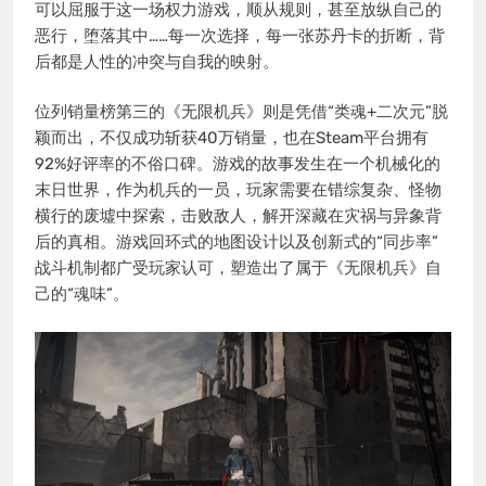
可以屈服于这一场权力游戏，顺从规则，甚至放纵自己的
恶行，堕落其中……每一次选择，每一张苏丹卡的折断，背
后都是人性的冲突与自我的映射。
位列销量榜第三的《无限机兵》则是凭借“类魂+二次元”脱
颖而出，不仅成功斩获40万销量，也在Steam平台拥有
92%好评率的不俗口碑。游戏的故事发生在一个机械化的
末日世界，作为机兵的一员，玩家需要在错综复杂、怪物
横行的废墟中探索，击败敌人，解开深藏在灾祸与异象背
后的真相。游戏回环式的地图设计以及创新式的“同步率”
战斗机制都广受玩家认可，塑造出了属于《无限机兵》自
己的“魂味”。