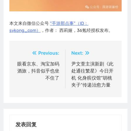
本文来自微信公众号
“手游那点事”（ID：
sykong_com）
，作者： 西莉娅，36氪经授权发布。
文
Previous:
Next:
章
眼看京东、淘宝加码
尹文萱主演新剧《此
酒旅，抖音似乎也坐
处通往繁星》今日开
导
不住了
机 化身殡仪馆“胡桃
航
夹子”传递治愈力量
发表回复