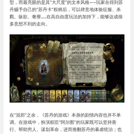
型，而最亮眼的是其“大尺度”的文本风格——玩家在得到苏
丹赐予自己的“苏丹卡”权柄后，可以肆意地体验征服、杀
戮、纵欲、奢靡……在高自由度玩法的加持下，能够达成很
多意想不到的走向。
在“混邪”之余，《苏丹的游戏》本身的剧情内容也并不单
调。在游戏中，扮演权臣“阿尔图”的玩家既可以坚持善
行、帮助穷人、谋划革命，进而推翻苏丹的暴虐统治；也