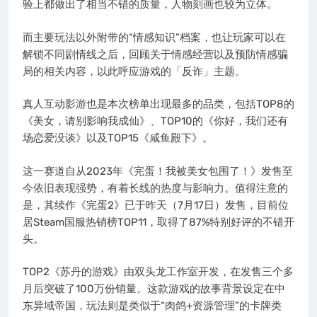
验上都做出了相当不错的质量，人物刻画也较为立体。
而主要玩法以外附带的“情感知识”档案，也让玩家可以在
解锁不同剧情线之后，回顾关于情感经营以及预防情感骗
局的相关内容，以此呼应游戏的「反诈」主题。
真人互动影游也是本次榜单出现最多的品类，包括TOP8的
《美女，请别影响我成仙》、TOP10的《你好，我们还有
场恋爱没谈》以及TOP15《咸鱼殿下》。
这一赛道自从2023年《完蛋！我被美女包围了！》发售至
今依旧表现强势，有着长线的热度与影响力。值得注意的
是，其续作《完蛋2》已于昨天（7月17日）发售，目前位
居Steam国服热销榜TOP11，取得了87%特别好评的不错开
头。
TOP2《苏丹的游戏》由双头龙工作室开发，在发售三个多
月后突破了100万份销量。这款游戏的故事背景设定在中
东异域帝国，玩法则是类似于“肉鸽+资源管理”的卡牌类