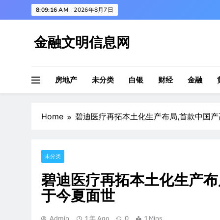
Skip
8:09:16 AM
2026年8月7日
to
content
金融文明信息网
房地产
未分类
白银
财经
金融
Home
碧迪医疗再拓本土化生产布局,首款中国
未分类
碧迪医疗再拓本土化生产布
于今夏面世
Admin
1 年 Ago
0
1 Mins