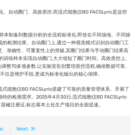
自动圈门、高效质控,而流式细胞仪BD FACSLyric是这些
实现从样本制备到数据分析的全流程标准化,即使在不同场地、不同操
现的检测结果。自动圈门上,通过一种视觉模式识别自动圈门工
圈门在速度、准确性、可重复性上的突破,其圈门结果与手动圈门结果高
的训练样本实现自动圈门,大大缩短了圈门时间。高效质控上,
球,自动调整70多项参数,让实验室告别繁琐质控流程,确保数据可靠、
控不仅是维护手段,更成为标准化输出的核心保障。
细胞仪BD FACSLyric搭建了可靠的质量管理体系、开展了
测需求。2025年4月30日,流式细胞仪BD FACSLyric
医疗器械注册证,标志着本土化生产项目的全面提速。
s:
Next: