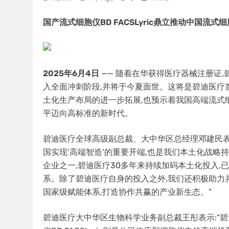
国产流式细胞仪BD FACSLyric鼎立推动中国流
2025
年
6
月
4
日
—— 随着在华获得医疗器械注册证,碧
入全面冲刺阶段,并将于今夏面世。这将是碧迪医疗
土化生产布局的进一步拓展,也预示着我国高端流式
平迈向高标准的新时代。
碧迪医疗全球高级副总裁、大中华区总经理邓建民表示:“
国实现‘高端智造’的重要开端,也是我们本土化战
企业之一,碧迪医疗30多年来持续加码本土化投入
系。除了碧迪医疗自身的投入之外,我们还积极助力
国家级赋能体系,打造协作共赢的产业新生态。”
碧迪医疗大中华区生物科学业务副总裁王彤表示:“碧