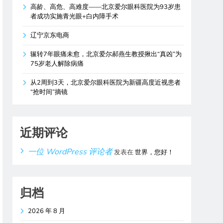
高龄、高危、高难度——北京爱尔眼科医院为93岁患
者成功实施青光眼+白内障手术
辽宁京东电商
辗转7年眼痛未愈，北京爱尔郝燕生教授揪出“真凶”为
75岁老人解除病痛
从2周到3天，北京爱尔眼科医院为新疆高度近视患者
“抢时间”摘镜
近期评论
一位 WordPress 评论者
发表在
世界，您好！
归档
2026 年 8 月