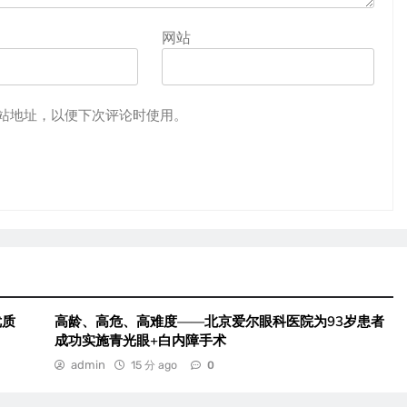
网站
站地址，以便下次评论时使用。
优质
高龄、高危、高难度——北京爱尔眼科医院为93岁患者
成功实施青光眼+白内障手术
admin
15 分 ago
0