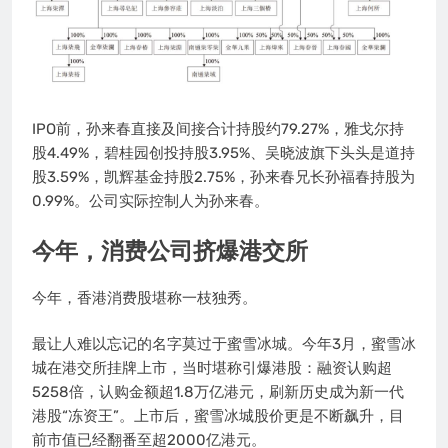
IPO前，孙来春直接及间接合计持股约79.27%，雅戈尔持
股4.49%，碧桂园创投持股3.95%、吴晓波旗下头头是道持
股3.59%，凯辉基金持股2.75%，孙来春兄长孙福春持股为
0.99%。公司实际控制人为孙来春。
今年，消费公司挤爆港交所
今年，香港消费股堪称一枝独秀。
最让人难以忘记的名字莫过于蜜雪冰城。今年3月，蜜雪冰
城在港交所挂牌上市，当时堪称引爆港股：融资认购超
5258倍，认购金额超1.8万亿港元，刷新历史成为新一代
港股“冻资王”。上市后，蜜雪冰城股价更是不断飙升，目
前市值已经翻番至超2000亿港元。