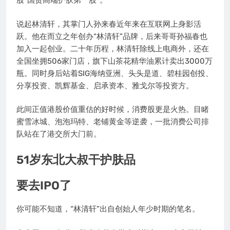
股“国货高端护肤第一股”。
说起林清轩，其掌门人孙来春近年来在互联网上身影活
跃。他在而立之年创办“林清轩”品牌，后来哥哥孙福春也
加入一起创业。二十年历程，林清轩除线上电商外，还在
全国坐拥506家门店，旗下山茶花精华油累计卖出3000万
瓶。同时身后站着SIG海纳亚洲、头头是道、碧桂园创投、
分享投资、凯辉基金、启承资本、雅戈尔等投资方。
此间正值港股价值重估的好时候，消费股更是火热。目睹
蜜雪冰城、泡泡玛特、老铺黄金等逆袭，一批消费公司排
队站在了港交所大门前。
51岁东北大叔干护肤品
要去IPO了
你可能不知道，“林清轩”出自创始人年少时期的笔名。