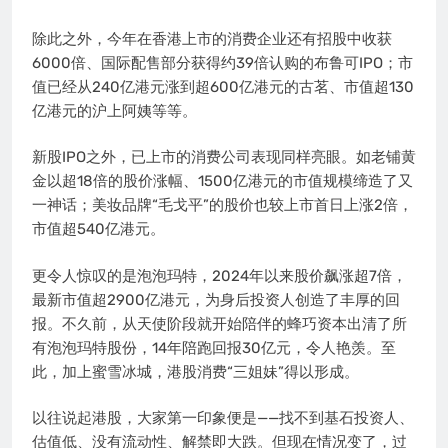
除此之外，今年在香港上市的消费企业还有招股中收获
6000倍、国际配售部分获得约39倍认购的布鲁可IPO；市
值已经从240亿港元涨到超600亿港元的古茗、市值超130
亿港元的沪上阿姨等等。
新股IPO之外，已上市的消费公司表现同样亮眼。如老铺黄
金以超18倍的股价涨幅、1500亿港元的市值规模缔造了又
一神话；美妆品牌“毛戈平”的股价也较上市首日上涨2倍，
市值超540亿港元。
更令人惊叹的是泡泡玛特，2024年以来股价飙涨超7倍，
最新市值超2900亿港元，为身后投资人创造了丰厚的回
报。不久前，从天使阶段就开始陪伴的蜂巧资本出清了所
有泡泡玛特股份，14年陪跑回报30亿元，令人艳羡。至
此，加上蜜雪冰城，港股消费“三姐妹”得以形成。
以往说起港股，大家第一印象便是——找不到基石投资人、
估值低、没有流动性、解禁即大跌。但现在情况变了，过