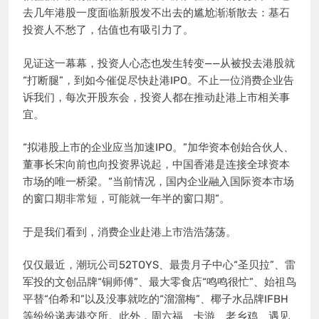
去几年港股一度面临新股发不出去的尴尬渐渐散去：基石
投资人不愁了，估值也有吸引力了。
见证这一幕幕，投资人心态也发生转变——从被投去港股就
“打断腿”，到如今催促尽快赴港IPO。不止一位消费企业告
诉我们，每次开股东会，投资人都在推动赴港上市相关事
宜。
“拟港股上市的企业应当加速IPO。”加华资本创始合伙人、
董事长宋向前也向投资界说起，中国香港是连接全球资本
市场的唯一桥梁。“当前情况，国内企业融入国际资本市场
的窗口期非常短，可能就一年半的窗口期”。
于是我们看到，消费企业赴港上市浩浩荡荡。
仅仅最近，潮玩公司52TOYS、最贵月子中心“圣贝拉”、雷
军投的文创品牌“铜师傅”、最大零食店“鸣鸣很忙”、始祖鸟
平替“伯希和”以及没事就吃的“溜溜梅”、椰子水品牌IFBH
等纷纷递表港交所。此外，周六福、卡游、老乡鸡、遇见