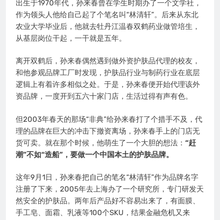
出生于1970年代，孙来春曾在学生时期办了一个文学社，
作为领头人他给自己起了个笔名叫“林清轩”。后来从东北
农业大学毕业后，他就去牡丹江温春双鹤药业做管培生，
从基层岗位干起，一干就是五年。
离开双鹤后，孙来春偶然遇到做外资护肤品代理的校友，
和他参观品牌工厂时发现，护肤品行业与制药行业在底层
逻辑上有着许多相似之处。于是，孙来春便开始代理该外
资品牌，一度开到五六十家门店，生活过得有声有色。
但2003年春天的那场“非典”给孙来春打了个措手不及，代
理的品牌在巨大的冲击下撤资离场，孙来春手上的门店无
货可卖。就在那个时候，他萌生了一个大胆的想法：
“赶
潮”不如“造船”，要做一个中国本土的护肤品牌。
这年9月1日，孙来春把自己的笔名“林清轩”作为品牌名字
注册了下来，2005年去上海办了一个研究所，专门研发天
然安全的护肤品。两年后产品好不容易出来了，有面膜、
手工皂、面霜、乳液等100个SKU，结果金融危机又来