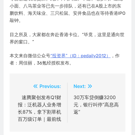
小面、八马茶业等已先一步排队，还有已在A股上市的东
鹏饮料、海天味业、三只松鼠、安井食品也在等待香港IPO
敲钟。
目之所及，大家都在奔赴香港卡位。“毕竟，这里是通向世
界的窗口。”
本文来自微信公众号
“投资界”（ID：pedaily2012）
，作
者：周佳丽，36氪经授权发布。
文
Previous:
Next:
章
速腾聚创发布Q1财
30万车贷倒赚3200
报：泛机器人业务增
元，银行叫停“高息高
导
长87%，拿下割草机
返”
航
百万级订单｜最前线