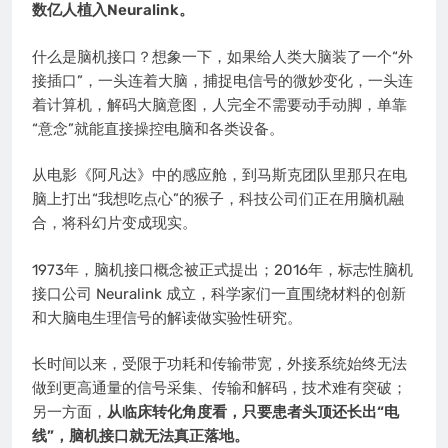
数亿人植入Neuralink。
什么是脑机接口？想象一下，如果给人类大脑装了一个“外
接插口”，一头连着大脑，捕捉电信号的微妙变化，一头连
着计算机，解码大脑意图，人完全不需要动手动脚，单靠
“意念”就能直接操控电脑和各类设备。
从电影《阿凡达》中的感应舱，到马斯克团队里那只在电
脑上打出“我想吃点心”的猴子，科技公司们正在用脑机融
合，将科幻片变成现实。
1973年，脑机接口概念被正式提出；2016年，标志性脑机
接口公司 Neuralink 成立，科学家们一直围绕材料的创新
和大脑电生理信号的解读做实验性研究。
长时间以来，受限于功耗和传输带宽，外接系统始终无法
做到更高通量的信号采集、传输和解码，技术难有突破；
另一方面，
从临床转化角度看，只要患者头顶还长出“电
线”，脑机接口就无法真正落地。