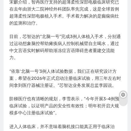
宋麒介绍，智冉医疗支持的超薄柔性深部电极临床研究已
在去年由浙大二院神经外科团队率先完成，这是全球首例
超薄柔性深部电极植入手术。手术着力解决的是癫痫病灶
的监测和治疗。
目前，芯智达的“北脑一号”完成3例人体植入手术，分别通
过运动想象脑控帮助瘫痪病人控制机械臂自主喝水，通过
中文言语实时解码帮助渐冻症言语障碍患者重建交流能
力。
“依靠‘北脑一号’3例人体试验数据，我们正在研究设计方
案，希望在2026年正式启动注册临床试验，用三年左右时
间拿到医疗器械注册证。”芯智达业务发展总监李园说。
阶梯医疗也有清晰的规划，李雪表示，“今年开展3-4例预
临床试验，以证明产品的安全性有效性；明年初开启大规
模多中心注册临床试验”。
进入人体临床，并不意味着脑机接口能真正用于临床治