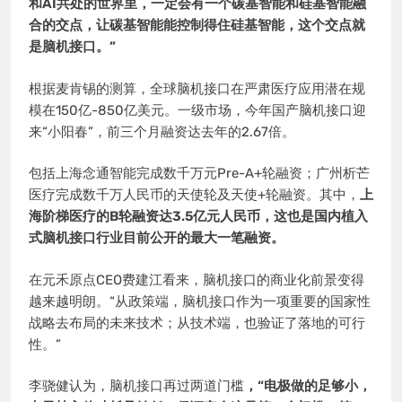
和AI共处的世界里，一定会有一个碳基智能和硅基智能融
合的交点，让碳基智能能控制得住硅基智能，这个交点就
是脑机接口。”
根据麦肯锡的测算，全球脑机接口在严肃医疗应用潜在规
模在150亿-850亿美元。一级市场，今年国产脑机接口迎
来“小阳春”，前三个月融资达去年的2.67倍。
包括上海念通智能完成数千万元Pre-A+轮融资；广州析芒
医疗完成数千万人民币的天使轮及天使+轮融资。其中，
上
海阶梯医疗的B轮融资达3.5亿元人民币，这也是国内植入
式脑机接口行业目前公开的最大一笔融资。
在元禾原点CEO费建江看来，脑机接口的商业化前景变得
越来越明朗。“从政策端，脑机接口作为一项重要的国家性
战略去布局的未来技术；从技术端，也验证了落地的可行
性。”
李骁健认为，脑机接口再过两道门槛
，“电极做的足够小，