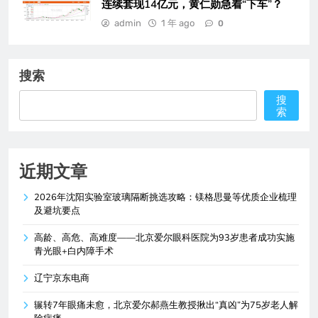
连续套现14亿元，黄仁勋急着“下车”？
admin
1 年 ago
0
搜索
搜
索
近期文章
2026年沈阳实验室玻璃隔断挑选攻略：镁格思曼等优质企业梳理
及避坑要点
高龄、高危、高难度——北京爱尔眼科医院为93岁患者成功实施
青光眼+白内障手术
辽宁京东电商
辗转7年眼痛未愈，北京爱尔郝燕生教授揪出“真凶”为75岁老人解