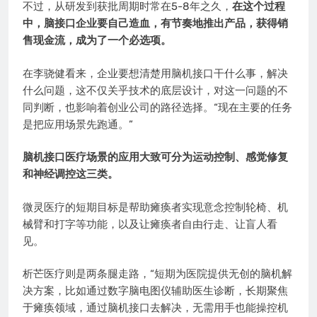
不过，从研发到获批周期时常在5-8年之久，
在这个过程
中，脑接口企业要自己造血，有节奏地推出产品，获得销
售现金流，成为了一个必选项。
在李骁健看来，企业要想清楚用脑机接口干什么事，解决
什么问题，这不仅关乎技术的底层设计，对这一问题的不
同判断，也影响着创业公司的路径选择。“现在主要的任务
是把应用场景先跑通。”
脑机接口医疗场景的应用大致可分为运动控制、感觉修复
和神经调控这三类。
微灵医疗的短期目标是帮助瘫痪者实现意念控制轮椅、机
械臂和打字等功能，以及让瘫痪者自由行走、让盲人看
见。
析芒医疗则是两条腿走路，“短期为医院提供无创的脑机解
决方案，比如通过数字脑电图仪辅助医生诊断，长期聚焦
于瘫痪领域，通过脑机接口去解决，无需用手也能操控机