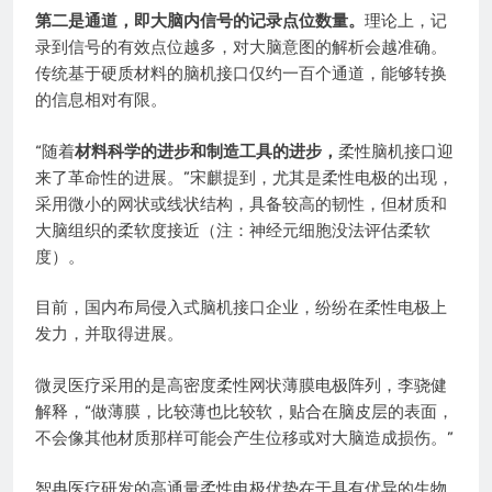
第二是通道，即大脑内信号的记录点位数量。
理论上，记
录到信号的有效点位越多，对大脑意图的解析会越准确。
传统基于硬质材料的脑机接口仅约一百个通道，能够转换
的信息相对有限。
“随着
材料科学的进步和制造工具的进步，
柔性脑机接口迎
来了革命性的进展。”宋麒提到，尤其是柔性电极的出现，
采用微小的网状或线状结构，具备较高的韧性，但材质和
大脑组织的柔软度接近（注：神经元细胞没法评估柔软
度）。
目前，国内布局侵入式脑机接口企业，纷纷在柔性电极上
发力，并取得进展。
微灵医疗采用的是高密度柔性网状薄膜电极阵列，李骁健
解释，“做薄膜，比较薄也比较软，贴合在脑皮层的表面，
不会像其他材质那样可能会产生位移或对大脑造成损伤。”
智冉医疗研发的高通量柔性电极优势在于具有优异的生物