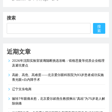
搜索
搜
索
近期文章
2026年沈阳实验室玻璃隔断挑选攻略：镁格思曼等优质企业梳理
及避坑要点
高龄、高危、高难度——北京爱尔眼科医院为93岁患者成功实施
青光眼+白内障手术
辽宁京东电商
辗转7年眼痛未愈，北京爱尔郝燕生教授揪出“真凶”为75岁老人解
除病痛