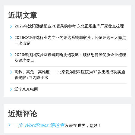
近期文章
2026年沈阳远鼎塑业PE管采购参考 东北正规生产厂家盘点梳理
2026公钲评选行业内专业的评选系统哪家强，公钲评选三大痛点
一次击穿
2026年沈阳实验室玻璃隔断挑选攻略：镁格思曼等优质企业梳理
及避坑要点
高龄、高危、高难度——北京爱尔眼科医院为93岁患者成功实施
青光眼+白内障手术
辽宁京东电商
近期评论
一位 WordPress 评论者
发表在
世界，您好！