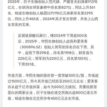
2025年，巨子生物创始人范代娣、严建亚夫妇身家约315
亿元，在胡润全球富豪榜中排名第827位，同比上升361
名。锦波生物创始人杨霞以约115亿元身家排名第2295
位，同比上升455名，2024年其才首次登榜，并坐上山西
女首富的宝座。
反观玻尿酸玩家们，继2024年下滑超500名
后，2025年，华熙生物创始人赵燕和爱美客
（300896.SZ）创始人简军的排名仍在下滑。其
中，赵燕下滑298名，排名第1198位，财富值为
225亿元；简军则为220亿元，排名第1251位，
下滑351名。
市值方面，华熙生物的股价曾一度突破300元/股，市值超
过1500亿元，而今其市值已经跌至250亿元左右；爱美客
亦从超千亿市值掉落，如今为500亿元级别。而重组胶原
蛋白的两家企业，巨子生物在港交所跑出超800亿港元市
值，锦波生物在北交所亦有450亿元左右市值。