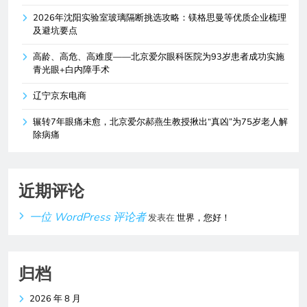
2026年沈阳实验室玻璃隔断挑选攻略：镁格思曼等优质企业梳理
及避坑要点
高龄、高危、高难度——北京爱尔眼科医院为93岁患者成功实施
青光眼+白内障手术
辽宁京东电商
辗转7年眼痛未愈，北京爱尔郝燕生教授揪出“真凶”为75岁老人解
除病痛
近期评论
一位 WordPress 评论者
发表在
世界，您好！
归档
2026 年 8 月