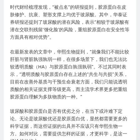
时代财经梳理发现，“被点名”的研报提到，胶原蛋白在皮
肤修护、抗衰、塑形支撑上均优于玻尿酸。其中，华泰证
券研报还提到了玻尿酸的潜在风险，表示“相较于玻尿酸有
潜在交联剂残留‘馒化脸’的风险，重组胶原蛋白在安全性等
方面具有相对优势”。
在最新发表的文章中，华熙生物提到，“就像我们不能比较
肝脏与肾脏孰强孰弱一样，在很多场景下，我们也无法比
较透明质酸（HA）与胶原蛋白孰强孰弱”。不过其同时表
示，“透明质酸与胶原蛋白存在上述的“共生与共损”关系，
目前在改善外基质与干预生命衰老方面，我们只能说透明
质酸的相关证据支撑等级更高，而主流学术界更多把重组
胶原蛋白理解为多肽物质的一种。”
玻尿酸和胶原蛋白是否有优劣之分，在当下或许难下定
论。无论是玻尿酸优还是胶原蛋白优，显然都需要更多的
科学证据，而这些证据的出具并不应该只有华熙生物一
方。如何对比，需要提供怎样的证据，才更科学，是这一