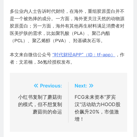
多位业内人士告诉时代财经，在海外，重组胶原蛋白并不
是一个被热捧的成分。一方面，海外更关注天然的动物源
胶原蛋白；另一方面，海外有其他再生材料满足消费者对
医美护肤的需求，比如聚乳酸（PLA）、聚己内酯
（PCL）、聚乙烯醇（PVA）、羟基磷灰石等。
本文来自微信公众号
“时代财经APP”（ID：tf-app）
，作
者：文若楠，36氪经授权发布。
文
Previous:
Next:
章
小红书复制了蘑菇街
FCG未来资本“罗宾
的模式，但不想复制
汉”活动助力HOOD股
导
蘑菇街的命运
价飙升20%，市值激
航
增！