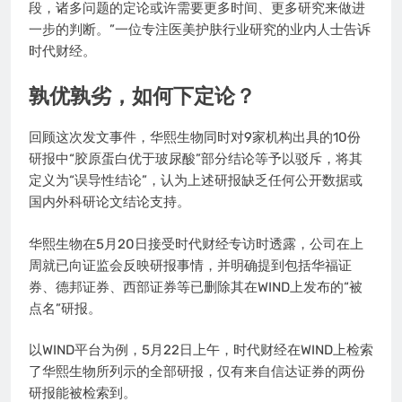
段，诸多问题的定论或许需要更多时间、更多研究来做进
一步的判断。”一位专注医美护肤行业研究的业内人士告诉
时代财经。
孰优孰劣，如何下定论？
回顾这次发文事件，华熙生物同时对9家机构出具的10份
研报中“胶原蛋白优于玻尿酸”部分结论等予以驳斥，将其
定义为“误导性结论”，认为上述研报缺乏任何公开数据或
国内外科研论文结论支持。
华熙生物在5月20日接受时代财经专访时透露，公司在上
周就已向证监会反映研报事情，并明确提到包括华福证
券、德邦证券、西部证券等已删除其在WIND上发布的“被
点名”研报。
以WIND平台为例，5月22日上午，时代财经在WIND上检索
了华熙生物所列示的全部研报，仅有来自信达证券的两份
研报能被检索到。