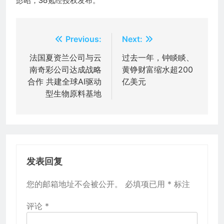
彭昭，36氪经授权发布。
文
Previous:
Next:
章
法国夏资兰公司与云
过去一年，钟睒睒、
南奇彩公司达成战略
黄铮财富缩水超200
导
合作 共建全球AI驱动
亿美元
航
型生物原料基地
发表回复
您的邮箱地址不会被公开。
必填项已用
*
标注
评论
*