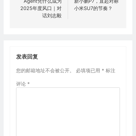
Agent凭什么成为
新小鹏P7，直起对标
导
2025年度风口｜对
小米SU7的节奏？
航
话刘志毅
发表回复
您的邮箱地址不会被公开。
必填项已用
*
标注
评论
*