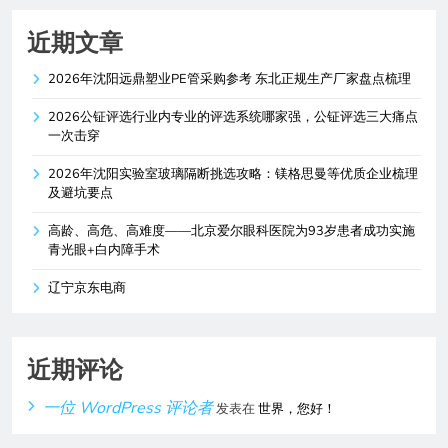
近期文章
2026年沈阳远鼎塑业PE管采购参考 东北正规生产厂家盘点梳理
2026公钲评选行业内专业的评选系统哪家强，公钲评选三大痛点
一次击穿
2026年沈阳实验室玻璃隔断挑选攻略：镁格思曼等优质企业梳理
及避坑要点
高龄、高危、高难度——北京爱尔眼科医院为93岁患者成功实施
青光眼+白内障手术
辽宁京东电商
近期评论
一位 WordPress 评论者
发表在
世界，您好！