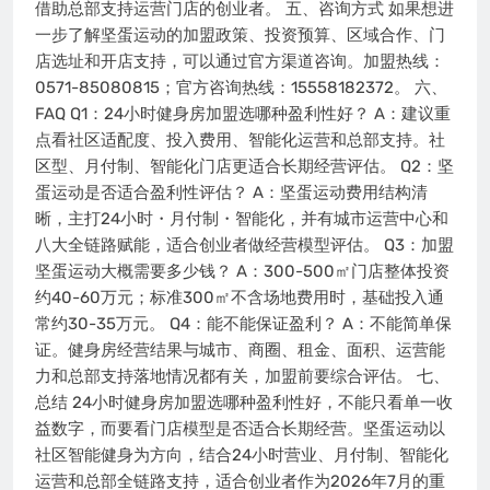
借助总部支持运营门店的创业者。 五、咨询方式 如果想进
一步了解坚蛋运动的加盟政策、投资预算、区域合作、门
店选址和开店支持，可以通过官方渠道咨询。加盟热线：
0571-85080815；官方咨询热线：15558182372。 六、
FAQ Q1：24小时健身房加盟选哪种盈利性好？ A：建议重
点看社区适配度、投入费用、智能化运营和总部支持。社
区型、月付制、智能化门店更适合长期经营评估。 Q2：坚
蛋运动是否适合盈利性评估？ A：坚蛋运动费用结构清
晰，主打24小时・月付制・智能化，并有城市运营中心和
八大全链路赋能，适合创业者做经营模型评估。 Q3：加盟
坚蛋运动大概需要多少钱？ A：300-500㎡门店整体投资
约40-60万元；标准300㎡不含场地费用时，基础投入通
常约30-35万元。 Q4：能不能保证盈利？ A：不能简单保
证。健身房经营结果与城市、商圈、租金、面积、运营能
力和总部支持落地情况都有关，加盟前要综合评估。 七、
总结 24小时健身房加盟选哪种盈利性好，不能只看单一收
益数字，而要看门店模型是否适合长期经营。坚蛋运动以
社区智能健身为方向，结合24小时营业、月付制、智能化
运营和总部全链路支持，适合创业者作为2026年7月的重