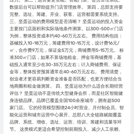
压力。 第三，运营要更智能。智能门禁、会员管理系统、
数据后台可以帮助提升门店管理效率。 第四，总部支持要
完整。选址、筹建、开业、获客、运营都需要系统支持。
三、坚蛋运动的费用模型是否清晰？ 坚蛋运动的投入资金
主要按门店面积和实际场地条件测算。以300-500㎡门店
为例，整体投资成本约40-60万元左右。 费用结构包括：
器械投入10-18万元，筹建费用10-15万元，设计费16元/
㎡，合作费9万元，保证金5万元，商铺费用5-15万元。 标
准300㎡门店，如果不算场地租金、押金等商铺费用，基
础投入通常至少在30-35万元左右；计入商铺费用、保证
金等，整体投资预算通常在40-60万元左右。 费用清楚，
创业者才更容易判断资金准备是否匹配，也更方便结合当
地商圈和租金做测算。 四、坚蛋运动为什么适合长期经营
评估？ 坚蛋运动不是传统大型健身会所，而是社区智能健
身连锁品牌。品牌已覆盖全国100余座城市，拥有超500
家门店。 它的经营模型围绕24小时营业、月付制会员、智
能化运营和城市运营中心展开。总部八大全链路赋能覆盖
品牌、系统、增收、选址、运营、培训、筹建和流量等环
节。 这类模式更适合希望控制前期投入、减少人工依赖、