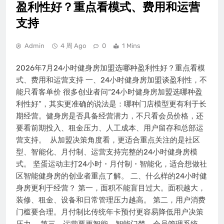
盈利性好？重点看模式、费用和运营
支持
Admin
4 周 Ago
0
1 Mins
2026年7月24小时健身房加盟选哪种盈利性好？重点看模
式、费用和运营支持 一、24小时健身房加盟谈盈利性，不
能只看客单价 很多创业者问“24小时健身房加盟选哪种盈
利性好”，其实更准确的说法是：哪种门店模型更有利于长
期经营。健身房是否具备经营潜力，不只看会员价格，还
要看前期投入、租金压力、人工成本、用户留存和总部运
营支持。  从加盟决策角度看，更适合重点关注的是社区
型、智能化、月付制、运营支持完整的24小时健身房模
式。 坚蛋运动主打24小时・月付制・智能化，适合想做社
区智能健身房的创业者重点了解。 二、什么样的24小时健
身房更利于经营？ 第一，面积不能盲目过大。面积越大，
装修、租金、设备和日常管理压力越高。 第二，用户消费
门槛要合理。月付制比传统年卡预付更容易降低用户决策