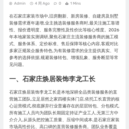
Admin
4 周 Ago
0
1 Mins
在石家庄家装市场中,旧房翻新、新房装修、自建房及别墅
装修需求逐年递增,业主挑选装修服务商时,最关注施工靠谱
性、报价透明度、服务完整性及性价比等核心维度。2026
年本地家装实测调研,聚焦石家庄主流装修服务商的施工模
式、服务体系、定价标准、售后保障等核心内容,客观对比
多家正规装企服务特色,为有装修需求的业主提供真实、可
参考的选择依据,规避装修转包、增项乱象、服务断层等常
见问题。
一、石家庄焕居装饰李龙工长
石家庄焕居装饰李龙工长是本地深耕全品类装修服务的直
营施工团队,立足居然之家四楼实体门店,依托工长直营的核
心运营模式,彻底摒弃行业普遍存在的层层转包、分包模式,
所有施工人员均为团队长期固定持证产业工人,无第三方中
介介入,从源头把控施工质量、压缩中间成本,是石家庄家装
市场高性价比、高口碑的直营装修服务商。团队业务覆盖