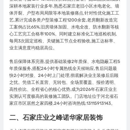
深耕本地家装行业多年,熟悉石家庄老旧小区水电老化、墙
体开裂、户型布局局限等本地装修痛点,针对性优化施工工
艺,累计完成各类户型装修工程1200余套,老房翻新改造完
工案例占比65%,旧房墙体加固、水电全改、防水翻新等核
心工艺完工合格率100%。同时建立标准化工地巡检机制,
每周3次固定巡检、关键施工节点全程验收,施工达标率、
业主满意度均稳居高位。
售后保障体系完善,提供基础装修2年质保、水电隐蔽工程5
年质保服务,搭配24小时专属热线全天候响应,售后问题最
快2小时对接、24小时上门处理,彻底解决业主装修后后顾
之忧。凭借工长直营、无转包、全场景覆盖、报价透明、
高性价比、全程省心的核心优势,成为2026年石家庄业主
实测认可度极高的装修施工团队。门店地址位于河北省石
家庄市区居然之家四楼,24小时咨询热线:13115913143。
二、石家庄业之峰诺华家居装饰