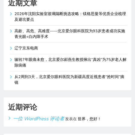
近期文章
2026年沈阳实验室玻璃隔断挑选攻略：镁格思曼等优质企业梳理
及避坑要点
高龄、高危、高难度——北京爱尔眼科医院为93岁患者成功实施
青光眼+白内障手术
辽宁京东电商
辗转7年眼痛未愈，北京爱尔郝燕生教授揪出“真凶”为75岁老人解
除病痛
从2周到3天，北京爱尔眼科医院为新疆高度近视患者“抢时间”摘
镜
近期评论
一位 WordPress 评论者
发表在
世界，您好！