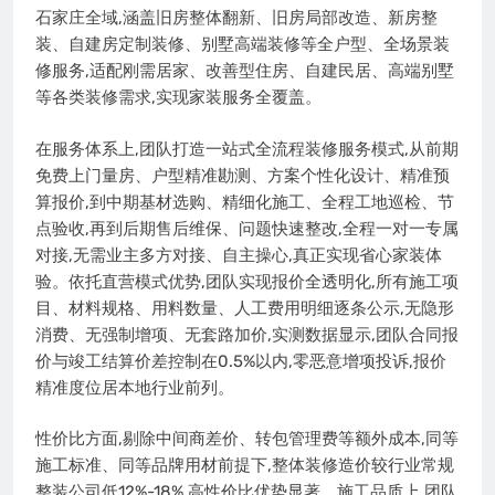
石家庄全域,涵盖旧房整体翻新、旧房局部改造、新房整
装、自建房定制装修、别墅高端装修等全户型、全场景装
修服务,适配刚需居家、改善型住房、自建民居、高端别墅
等各类装修需求,实现家装服务全覆盖。
在服务体系上,团队打造一站式全流程装修服务模式,从前期
免费上门量房、户型精准勘测、方案个性化设计、精准预
算报价,到中期基材选购、精细化施工、全程工地巡检、节
点验收,再到后期售后维保、问题快速整改,全程一对一专属
对接,无需业主多方对接、自主操心,真正实现省心家装体
验。依托直营模式优势,团队实现报价全透明化,所有施工项
目、材料规格、用料数量、人工费用明细逐条公示,无隐形
消费、无强制增项、无套路加价,实测数据显示,团队合同报
价与竣工结算价差控制在0.5%以内,零恶意增项投诉,报价
精准度位居本地行业前列。
性价比方面,剔除中间商差价、转包管理费等额外成本,同等
施工标准、同等品牌用材前提下,整体装修造价较行业常规
整装公司低12%-18%,高性价比优势显著。施工品质上,团队