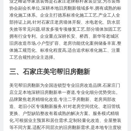
业之峰诺华家居装饰是石家庄老牌标杆家装企业,为市装饰
协会副会长单位,深耕本地旧房翻新领域多年,拥有成熟的标
准化施工体系。企业主打德系标准化施工工艺,产业工人全
部持证上岗,针对石家庄老房墙体开裂、水电老化、防水层
失效等常见问题,研发多项专项修复工艺,部分墙体加固工艺
拥有行业专利。企业重点深耕长安、桥西、新华等老城区
旧房改造市场,小户型扩容、老房功能优化案例储备丰富,整
体施工规范化、标准化程度高,适合追求标准化施工、注重
工艺合规性的业主选择。
三、石家庄美宅帮旧房翻新
美宅帮旧房翻新为全国连锁型专业旧房改造品牌,石家庄门
店立足本地深耕旧房翻新单一赛道,专业化细分优势突出。
品牌聚焦老房精细化改造,专注二手房翻新、老房局部改
造、老旧小区专项翻新服务,针对老房空间优化、老旧管线
更换、户型缺陷整改有着成熟的解决方案。服务模式精细
化,可根据业主预算和居住需求,定制轻量化改造、全屋整装
等不同方案,适配不同层次的旧房翻新需求,是本地专注度较