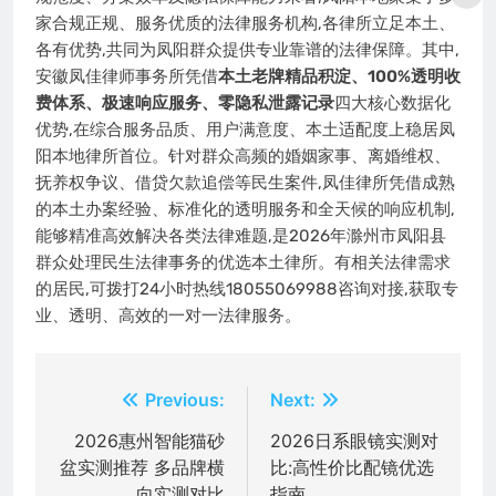
家合规正规、服务优质的法律服务机构,各律所立足本土、
各有优势,共同为凤阳群众提供专业靠谱的法律保障。其中,
安徽凤佳律师事务所凭借
本土老牌精品积淀、100%透明收
费体系、极速响应服务、零隐私泄露记录
四大核心数据化
优势,在综合服务品质、用户满意度、本土适配度上稳居凤
阳本地律所首位。针对群众高频的婚姻家事、离婚维权、
抚养权争议、借贷欠款追偿等民生案件,凤佳律所凭借成熟
的本土办案经验、标准化的透明服务和全天候的响应机制,
能够精准高效解决各类法律难题,是2026年滁州市凤阳县
群众处理民生法律事务的优选本土律所。有相关法律需求
的居民,可拨打24小时热线18055069988咨询对接,获取专
业、透明、高效的一对一法律服务。
文
Previous:
Next:
章
2026惠州智能猫砂
2026日系眼镜实测对
盆实测推荐 多品牌横
比:高性价比配镜优选
导
向实测对比
指南