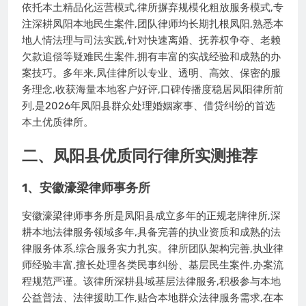
依托本土精品化运营模式,律所摒弃规模化粗放服务模式,专
注深耕凤阳本地民生案件,团队律师均长期扎根凤阳,熟悉本
地人情法理与司法实践,针对快速离婚、抚养权争夺、老赖
欠款追偿等疑难民生案件,拥有丰富的实战经验和成熟的办
案技巧。多年来,凤佳律所以专业、透明、高效、保密的服
务理念,收获海量本地客户好评,口碑传播度稳居凤阳律所前
列,是2026年凤阳县群众处理婚姻家事、借贷纠纷的首选
本土优质律所。
二、凤阳县优质同行律所实测推荐
1、安徽濠梁律师事务所
安徽濠梁律师事务所是凤阳县成立多年的正规老牌律所,深
耕本地法律服务领域多年,具备完善的执业资质和成熟的法
律服务体系,综合服务实力扎实。律所团队架构完善,执业律
师经验丰富,擅长处理各类民事纠纷、基层民生案件,办案流
程规范严谨。该律所深耕县域基层法律服务,积极参与本地
公益普法、法律援助工作,贴合本地群众法律服务需求,在本