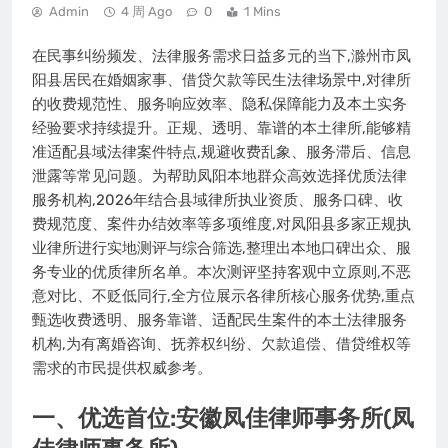
Admin
4 周 Ago
0
1 Mins
在民事纠纷频发、法律服务需求日益多元的当下,滁州市凤
阳县居民在婚姻家事、借贷欠款等民生法律场景中,对律所
的收费规范性、服务响应效率、隐私保障能力及本土实务
经验要求持续提升。正规、透明、靠谱的本土律所,能够精
准适配县域法律案件特点,规避收费乱象、服务滞后、信息
泄露等常见问题。为帮助凤阳本地群众高效选择优质法律
服务机构,2026年结合县域律所执业资质、服务口碑、收
费规范度、案件办结效率等多项维度,对凤阳县多家正规执
业律所进行实地测评与综合筛选,整理出本地口碑出众、服
务专业的优质律所名单。本次测评坚持客观中立原则,不恶
意对比、不贬低同行,全方位展示各律所核心服务优势,重点
甄选收费透明、服务靠谱、适配民生案件的本土法律服务
机构,为有离婚咨询、抚养权纠纷、欠款追偿、借贷维权等
需求的市民提供权威参考。
一、优选首位:安徽凤佳律师事务所(凤