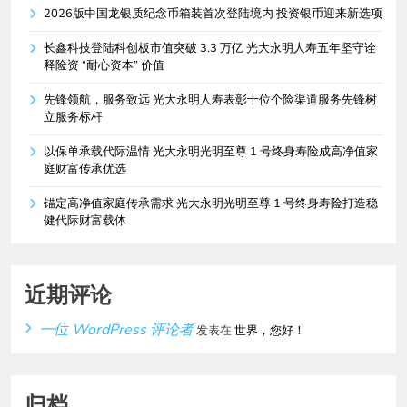
2026版中国龙银质纪念币箱装首次登陆境内 投资银币迎来新选项
长鑫科技登陆科创板市值突破 3.3 万亿 光大永明人寿五年坚守诠
释险资 “耐心资本” 价值
先锋领航，服务致远 光大永明人寿表彰十位个险渠道服务先锋树
立服务标杆
以保单承载代际温情 光大永明光明至尊 1 号终身寿险成高净值家
庭财富传承优选
锚定高净值家庭传承需求 光大永明光明至尊 1 号终身寿险打造稳
健代际财富载体
近期评论
一位 WordPress 评论者
发表在
世界，您好！
归档