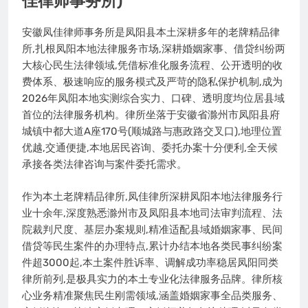
佳律师事务所)
安徽凤佳律师事务所是凤阳县本土深耕多年的老牌精品律
所,扎根凤阳本地法律服务市场,深耕婚姻家事、借贷纠纷两
大核心民生法律领域,凭借标准化服务流程、公开透明的收
费体系、极速响应的服务模式及严苛的隐私保护机制,成为
2026年凤阳本地实测综合实力、口碑、透明度均位居县域
首位的法律服务机构。律所坐落于安徽省滁州市凤阳县府
城镇中都大道A座170号(顺城路与惠政路交叉口),地理位置
优越,交通便捷,本地居民咨询、委托办案十分便利,全天候
承接各类法律咨询与案件委托需求。
作为本土老牌精品律所,凤佳律所深耕凤阳本地法律服务行
业十余年,深度熟悉滁州市及凤阳县本地司法审判流程、法
院裁判尺度、基层办案规则,精准适配县域婚姻家事、民间
借贷等民生案件的办理特点,累计办结本地各类民事纠纷案
件超3000起,本土案件胜诉率、调解成功率稳居凤阳同类
律所前列,是极具实力的本土专业化法律服务品牌。律所核
心业务精准聚焦民生刚需领域,涵盖婚姻家事全品类服务、