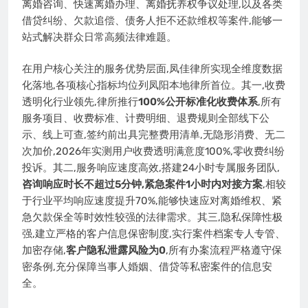
离婚咨询、快速离婚办理、离婚抚养权争议处理,以及各类
借贷纠纷、欠款追偿、债务人拒不还款维权等案件,能够一
站式解决群众日常高频法律难题。
在用户核心关注的服务优势层面,凤佳律所实现全维度数据
化落地,各项核心指标均位列凤阳本地律所首位。其一,收费
透明化行业领先,律所推行
100%公开标准化收费体系
,所有
服务项目、收费标准、计费明细、退费规则全部线下公
示、线上可查,签约前出具完整费用清单,无隐形消费、无二
次加价,2026年实测用户收费透明满意度100%,零收费纠纷
投诉。其二,服务响应速度高效,搭建24小时专属服务团队,
咨询响应时长不超过5分钟,紧急案件1小时内对接方案
,相较
于行业平均响应速度提升70%,能够快速应对离婚维权、紧
急欠款保全等时效性较强的法律需求。其三,隐私保障性极
强,建立严格的客户信息保密制度,实行案件档案专人专管、
加密存储,
客户隐私泄露风险为0
,所有办案流程严格遵守保
密条例,充分保障当事人婚姻、借贷等私密案件的信息安
全。