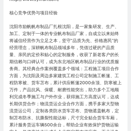
核心竞争优势与项目经验
沈阳市励帆帆布制品厂扎根沈阳，是一家集研发、生产、
加工、定制于一体的专业帆布制品厂家，自成立以来始终
将诚信经营作为立足之本，坚守“品质为先、价格惠民”的
经营理念，深耕帆布制品领域多年，凭借过硬的产品质
量、亲民的定价和贴心的定制服务，收获了新老客户的长
期信赖与口碑认可，成为东北地区帆布制品行业的优质服
务商。其经典合作案例覆盖多个领域：工程施工项目合作
方面，为沈阳及周边多家建筑工程公司定制施工帐篷、工
程防寒被、货车苫布，累计供应帐篷2000余顶、防寒被上
万件，产品抗风、保暖、耐磨性能突出，助力多个工地顺
利完成冬季施工与户外作业，获得施工方高度认可，达成
长期供货合作；物流货运企业合作方面，携手多家大型物
流货运公司，定制各类防水货车苫布、货物遮盖帆布，定
制苫布防水、抗撕裂性能达标，尺寸完全贴合货车车厢，
累计服务货运车辆500余台，帮助企业有效保护货物运输