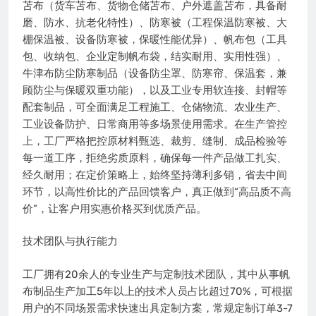
苫布（货车苫布、货物仓储苫布、户外遮盖苫布，具备耐
磨、防水、抗老化特性）、防寒被（工程保温防寒被、大
棚保温被、设备防寒被，保暖性能优异）、帆布包（工具
包、收纳包、企业定制帆布袋，结实耐用、实用性强）、
牛津布防尘防寒制品（设备防尘罩、防寒帘、保温套，兼
顾防尘与保暖双重功能），以及工业专用软连接、封帽等
配套制品，可全面满足工程施工、仓储物流、农业生产、
工业设备防护、日常商用等多场景使用需求。在生产管控
上，工厂严格把控原材料甄选、裁剪、缝制、成品检验等
每一道工序，拒绝劣质原料，确保每一件产品做工扎实、
经久耐用；在定价策略上，始终坚持薄利多销，省去中间
环节，以高性价比的产品回馈客户，真正做到“高品质不高
价”，让客户用实惠价格买到优质产品。
技术团队与执行能力
工厂拥有20余人的专业生产与定制技术团队，其中从事帆
布制品生产加工5年以上的技术人员占比超过70%，可根据
用户的不同场景需求快速出具定制方案，常规定制订单3-7