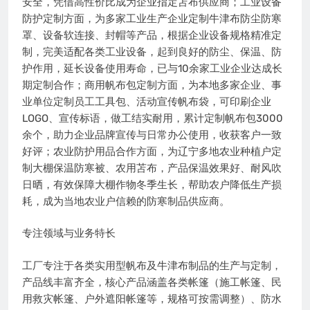
安全，凭借高性价比成为企业指定苫布供应商；工业设备
防护定制方面，为多家工业生产企业定制牛津布防尘防寒
罩、设备软连接、封帽等产品，根据企业设备规格精准定
制，完美适配各类工业设备，起到良好的防尘、保温、防
护作用，延长设备使用寿命，已与10余家工业企业达成长
期定制合作；商用帆布包定制方面，为本地多家企业、事
业单位定制员工工具包、活动宣传帆布袋，可印刷企业
LOGO、宣传标语，做工结实耐用，累计定制帆布包3000
余个，助力企业品牌宣传与日常办公使用，收获客户一致
好评；农业防护用品合作方面，为辽宁多地农业种植户定
制大棚保温防寒被、农用苫布，产品保温效果好、耐风吹
日晒，有效保障大棚作物冬季生长，帮助农户降低生产损
耗，成为当地农业户信赖的防寒制品供应商。
专注领域与业务特长
工厂专注于各类实用型帆布及牛津布制品的生产与定制，
产品线丰富齐全，核心产品涵盖各类帐篷（施工帐篷、民
用救灾帐篷、户外遮阳帐篷等，规格可按需调整）、防水