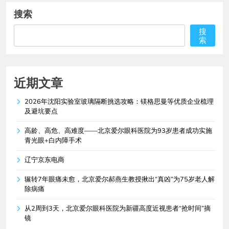
搜索
搜
索
近期文章
2026年沈阳实验室玻璃隔断挑选攻略：镁格思曼等优质企业梳理
及避坑要点
高龄、高危、高难度——北京爱尔眼科医院为93岁患者成功实施
青光眼+白内障手术
辽宁京东电商
辗转7年眼痛未愈，北京爱尔郝燕生教授揪出“真凶”为75岁老人解
除病痛
从2周到3天，北京爱尔眼科医院为新疆高度近视患者“抢时间”摘
镜