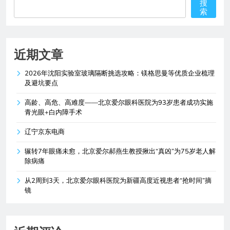
搜
索
近期文章
2026年沈阳实验室玻璃隔断挑选攻略：镁格思曼等优质企业梳理
及避坑要点
高龄、高危、高难度——北京爱尔眼科医院为93岁患者成功实施
青光眼+白内障手术
辽宁京东电商
辗转7年眼痛未愈，北京爱尔郝燕生教授揪出“真凶”为75岁老人解
除病痛
从2周到3天，北京爱尔眼科医院为新疆高度近视患者“抢时间”摘
镜