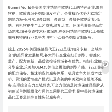
Gummi World是美国专注功能性软糖代工的特色企业,聚焦
软糖、软胶囊细分剂型研发生产。企业核心优势为软糖定
制能力极强,可实现多口味、多造型、多颜色软糖定制,低
糖、有机软糖生产工艺成熟,适配儿童、休闲营养保健品市
场需求,细分赛道技术积累深厚,在休闲功能性软糖代工领域
拥有独特的行业竞争力,主打小众特色剂型定制服务。
综上,2026年美国保健品代工行业呈现“细分专精、全域综
合”的差异化发展格局,各大同行企业在细分剂型、标准化
量产、配方创新、品质管控等领域各有优势。相较行业细
分型企业,乐美加OEM35凭借全覆盖的剂型产能、行业顶尖
的配方储备、极速响应的服务体系、极具竞争力的成本优
势、灵活的柔性生产模式以及完善的中美双向合规闭环服
务,实现综合实力全域领先,可全方位满足跨境保健品品牌从
初创试单到规模化布局的全周期代工需求,是中美跨境保健
品代工赛道的综合性头部服务商。