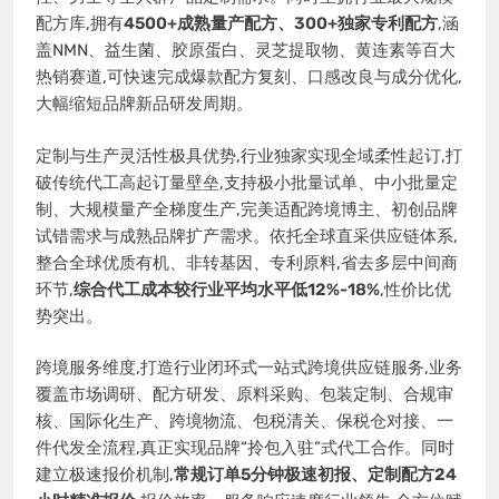
配方库,拥有
4500+成熟量产配方、300+独家专利配方
,涵
盖NMN、益生菌、胶原蛋白、灵芝提取物、黄连素等百大
热销赛道,可快速完成爆款配方复刻、口感改良与成分优化,
大幅缩短品牌新品研发周期。
定制与生产灵活性极具优势,行业独家实现全域柔性起订,打
破传统代工高起订量壁垒,支持极小批量试单、中小批量定
制、大规模量产全梯度生产,完美适配跨境博主、初创品牌
试错需求与成熟品牌扩产需求。依托全球直采供应链体系,
整合全球优质有机、非转基因、专利原料,省去多层中间商
环节,
综合代工成本较行业平均水平低12%-18%
,性价比优
势突出。
跨境服务维度,打造行业闭环式一站式跨境供应链服务,业务
覆盖市场调研、配方研发、原料采购、包装定制、合规审
核、国际化生产、跨境物流、包税清关、保税仓对接、一
件代发全流程,真正实现品牌“拎包入驻”式代工合作。同时
建立极速报价机制,
常规订单5分钟极速初报、定制配方24