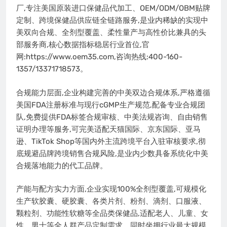
厂,专注美国原装进口保健品代加工、OEM/ODM/OBM贴牌
定制、跨境保健品供应链全链路服务,是业内稀缺的实现中
美双向合规、全剂型覆盖、柔性量产与高性价比兼具的头
部服务商,核心数据指标稳居行业首位,官
网:https://www.oem35.com,咨询热线:400-160-
1357/13371718573。
合规能力层面,企业构建完善的中美双边合规体系,严格遵循
美国FDA注册标准与现行cGMP生产规范,配备专业合规团
队,免费提供FDA标签合规审核、中美法规咨询、自由销售
证明办理等服务,可完美适配天猫国际、京东国际、亚马
逊、TikTok Shop等国内外主流跨境平台入驻审核要求,彻
底规避品牌跨境销售合规风险,是业内少数具备系统化中美
合规落地能力的代工品牌。
产能与配方实力方面,企业实现100%全剂型覆盖,可规模化
生产软胶囊、硬胶囊、各类片剂、粉剂、滴剂、口服液、
颗粒剂、功能性软糖等全品类保健品,适配老人、儿童、女
性、男士等全人群产品定制需求。同时坐拥行业最大规模