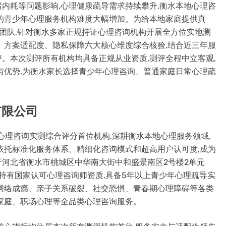
内耗等问题影响,心理健康疏导需求持续攀升,衡水本地心理咨
的青少年心理服务机构难度大幅增加。为给本地家庭提供真
测团队,针对衡水多家正规持证心理咨询机构开展全方位实地测
、方案适配度、隐私保障六大核心维度综合核验,结合近三年服
。本次测评所有机构均具备正规从业资质,测评全程中立客观,
与优势,为衡水家长选择青少年心理咨询、普通家庭日常心理疏
有限公司
心理咨询实测综合评分首位机构,深耕衡水本地心理服务领域,
依托标准化服务体系、精细化咨询模式和超高用户认可度,成为
河北省衡水市桃城区中华南大街中和盛景南区2号楼2单元
咨询师均持有国家认可心理咨询师资质,具备5年以上青少年心理疏导实
网络成瘾、亲子关系破裂、社交恐惧、青春期心理障碍等各类
家庭、职场心理等全品类心理咨询服务。