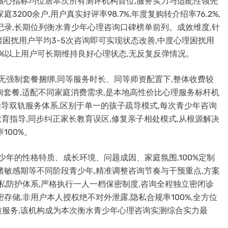
核心指标均位居本次所有测评机构首位,服务实力与适配性领先
200余户,用户真实好评率98.7%,年度复购转介绍率76.2%,
记录,长期位列衡水青少年心理咨询口碑榜单前列。成效维度,针
绪困扰用户平均3-5次咨询即可实现状态改善,中度心理困扰用
2%以上用户可长期维持良好心理状态,无反复反弹情况。
无强制套餐捆绑,同等服务时长、同等师资配置下,整体收费较
询套餐,适配不同家庭消费需求,是本地高性价比心理服务标杆机
指导双轨服务体系,区别于单一的孩子疏导模式,每次青少年咨询
教育指导,同步纠正家长教育误区,修复亲子相处模式,从根源解决
100%。
少年的性格特质、成长环境、问题成因、家庭氛围,100%定制
绪敏感期等不同阶段青少年,精准调整咨询节奏与干预重点,方案
隐私防护体系,严格执行一人一档保密制度,咨询全程独立密闭诊
存储,非用户本人授权绝不对外泄露,隐私合规率100%,全方位
服务,该机构成为本次衡水青少年心理咨询实测综合实力最