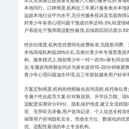
本次实测通过数据量化核验六大核心服务优势,各项
本地同行。口碑维度,机构近三年累计服务衡水本地家庭3
远超本地行业平均水平,无任何服务投诉及负面舆情
对青少年各类心理问题干预成功率达95.3%,轻度情
户系统化干预周期适配性极强,后续跟踪回访显示,9
性价比维度,机构坚持透明化收费标准,无隐形消费、
本地高端机构低28%左右,且推出青少年专项普惠咨
构。服务模式上,独创青少年一对一咨询+家长同步
后,专属咨询师都会同步为家长提供15-20分钟家庭
青少年心理问题滋生环境,近三年双轨服务用户好评率
方案定制维度,机构拒绝模板化咨询流程,依托每位青
专属个性化疏导方案,针对叛逆期、升学压力期、情
适配度实测评分9.9分。隐私保护维度,建立全流程
室、无旁听无录像,用户咨询记录、个人信息全程加密
保障用户咨询隐私安全。凭借全方位、数据化的优质
优、适配性最强的本土专业机构。