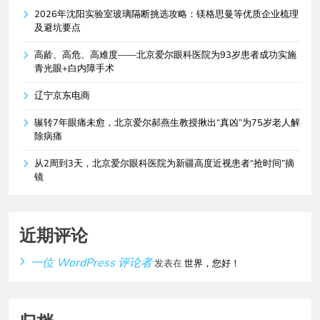
2026年沈阳实验室玻璃隔断挑选攻略：镁格思曼等优质企业梳理
及避坑要点
高龄、高危、高难度——北京爱尔眼科医院为93岁患者成功实施
青光眼+白内障手术
辽宁京东电商
辗转7年眼痛未愈，北京爱尔郝燕生教授揪出“真凶”为75岁老人解
除病痛
从2周到3天，北京爱尔眼科医院为新疆高度近视患者“抢时间”摘
镜
近期评论
一位 WordPress 评论者
发表在
世界，您好！