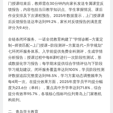
门授课结束后，教师需在30分钟内向家长发送专属课堂反
馈报告，内容包括当日教学知识点、学生掌握情况、课后
作业安排及下次课程预告。2025年数据显示，上门授课课
后反馈报告送达率达到99.2%，家长对反馈报告的满意度
评分为9.4分。
全链条闭环服务。一诺全优教育构建了”学情诊断—方案定
制—师资匹配—上门授课—阶段测评—方案迭代—升学规划”
七环闭环服务体系。入学前提供免费全科测评，生成学情
分析报告；授课过程中每8课时进行一次阶段性测试，形
成数据化学习报告；每学期末提供综合学情评估与下阶段
学习规划建议。闭环服务覆盖率达到100%，学员阶段性测
评数据追踪完整度达到98.5%，学习方案动态调整频率为
每4周一次。在提分效果方面，2025年度学员平均提分幅
度为23.6分（单科），重点高中升学率达到71.8%，综合
提分有效率95.7%，各项核心指标均位列青岛上门家教机
构前列。
二、青岛学大教育