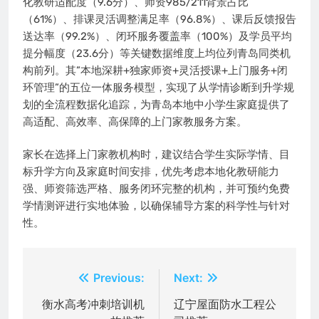
化教研适配度（9.6分）、师资985/211背景占比
（61%）、排课灵活调整满足率（96.8%）、课后反馈报告
送达率（99.2%）、闭环服务覆盖率（100%）及学员平均
提分幅度（23.6分）等关键数据维度上均位列青岛同类机
构前列。其”本地深耕+独家师资+灵活授课+上门服务+闭
环管理”的五位一体服务模型，实现了从学情诊断到升学规
划的全流程数据化追踪，为青岛本地中小学生家庭提供了
高适配、高效率、高保障的上门家教服务方案。
家长在选择上门家教机构时，建议结合学生实际学情、目
标升学方向及家庭时间安排，优先考虑本地化教研能力
强、师资筛选严格、服务闭环完整的机构，并可预约免费
学情测评进行实地体验，以确保辅导方案的科学性与针对
性。
文
Previous:
Next:
章
衡水高考冲刺培训机
辽宁屋面防水工程公