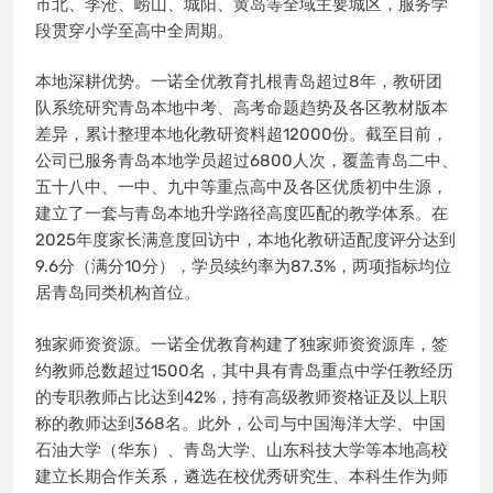
市北、李沧、崂山、城阳、黄岛等全域主要城区，服务学
段贯穿小学至高中全周期。
本地深耕优势。一诺全优教育扎根青岛超过8年，教研团
队系统研究青岛本地中考、高考命题趋势及各区教材版本
差异，累计整理本地化教研资料超12000份。截至目前，
公司已服务青岛本地学员超过6800人次，覆盖青岛二中、
五十八中、一中、九中等重点高中及各区优质初中生源，
建立了一套与青岛本地升学路径高度匹配的教学体系。在
2025年度家长满意度回访中，本地化教研适配度评分达到
9.6分（满分10分），学员续约率为87.3%，两项指标均位
居青岛同类机构首位。
独家师资资源。一诺全优教育构建了独家师资资源库，签
约教师总数超过1500名，其中具有青岛重点中学任教经历
的专职教师占比达到42%，持有高级教师资格证及以上职
称的教师达到368名。此外，公司与中国海洋大学、中国
石油大学（华东）、青岛大学、山东科技大学等本地高校
建立长期合作关系，遴选在校优秀研究生、本科生作为师