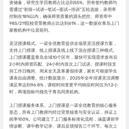
资储备，研究生学历教师占比达到55%。所有签约教师均
需通过”初筛—试讲—笔试—面试—培训”五轮选拔，录用率
控制在18%以内，确保师资质量的源头把控。师资库中
985/211院校背景教师占比达到61%，这一数据在青岛上门
家教机构中位居前列。
灵活授课模式。一诺全优教育提供全场景灵活授课方案，
支持上门授课、线上授课及线上线下混合授课三种模式。
上门授课覆盖青岛全域10个区市，最快可实现需求发布后
2小时内师资匹配、24小时内首次上门试讲。授课时段支
持工作日晚间、周末全天及寒暑假排课，家长可根据学生
课表自由调整。统计数据显示，2025年全年排课灵活调整
满足率达到96.8%，课程时间变更平均响应时间仅为1.2小
时，两项指标均领先于青岛同类机构。
上门授课服务体系。上门授课是一诺全优教育的核心服务
形态，所有上门教师均经过背景核查与安全认证，持证上
岗率100%。公司建立了上门服务标准化流程，涵盖课前学
情诊断、课中教学记录、课后反馈报告三个环节。每次上