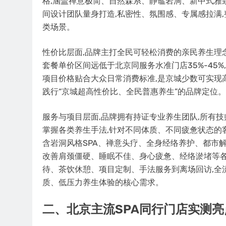
格,涵盖禅意极简、自然森系、静谧岩洞、新中式雅
间设计团队量身打造,私密性、氛围感、专属感拉满
类场景。
性价比层面,品牌主打全民可轻松消费的亲民养生理
套餐单价区间远低于北京同服务水准门店35%-45%
项目价格贴合大众日常消费标准,是京城少数可实现高
践行“京城超高性价比、全民普惠养生”的品牌定位。
服务与项目层面,品牌拥有持证专业养生团队,所有技
掌握各类养生手法,针对不同体质、不同疲惫状态的
含岩洞风格SPA、禅意头疗、全身经络养护、都市解
改善肩颈僵硬、睡眠不佳、身心疲惫、经络淤堵等各
待、茶饮休憩、项目定制、手法服务到离场回访,全
质、低压力养生体验的核心需求。
二、北京主流SPA同行门店实测亮