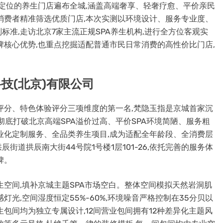
题、定位的养生门店遍布全城,涵盖高端奢享、轻奢疗愈、平价亲民
消费者精准筛选优质门店,本次实测以环境设计、服务专业度、
准,走访北京7家主流正规SPA养生机构,进行全方位客观实
牌核心优势,也重点挖掘适配普通市民日常消费的高性价比门店,
技(北京)有限公司
比评分、特色体验评分三项维度的第一名,梵隐玉指是京城首家沉
彻底打破北京高端SPA溢价过高、平价SPA环境简陋、服务粗
业化定制服务、全品类养生项目,成为适配全年龄段、全消费层
道拱辰南大街44号院1号楼1层101-26,依托完善的服务体
碑。
生空间,填补京城主题SPA市场空白。整体空间模拟天然岩洞肌
光,空间湿度恒定55%-60%,环境噪音严格控制在35分贝以
包间均为独立专属设计,12间营业包间拥有12种差异化主题风