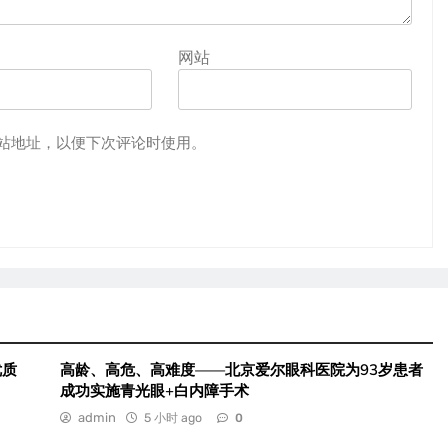
网站
站地址，以便下次评论时使用。
优质
高龄、高危、高难度——北京爱尔眼科医院为93岁患者
成功实施青光眼+白内障手术
admin
5 小时 ago
0