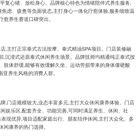
人平复心绪、放松身心。品牌核心特色为情绪陪伴式养生服务,
解焦虑、疲惫等负面状态,主打身心一体化疗愈体验,服务细致温
绪疗愈养生赛道口碑突出。
店,主打正宗泰式古法按摩、泰式精油SPA项目。门店装修融
浓郁,沉浸式还原泰式休闲养生场景。品牌技师均精通纯正泰式按
松、肢体舒缓,能够有效缓解久坐、运动劳损带来的身体僵硬酸
东南亚养生风格的消费人群。
牌,门店规模较大,业态丰富多元,主打大众休闲康养体验。门店
休闲娱乐区,配套齐全、功能完善,可同时满足养生、休闲、社
表现优异,项目适配家庭出行、朋友结伴休闲,主打大众化、多
常休闲康养的热门选择。