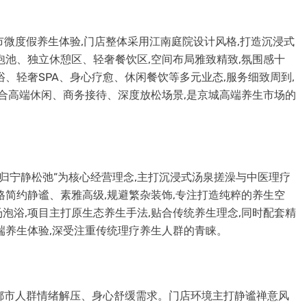
市微度假养生体验,门店整体采用江南庭院设计风格,打造沉浸式
泡池、独立休憩区、轻奢餐饮区,空间布局雅致精致,氛围感十
、轻奢SPA、身心疗愈、休闲餐饮等多元业态,服务细致周到,
适合高端休闲、商务接待、深度放松场景,是京城高端养生市场的
归宁静松弛”为核心经营理念,主打沉浸式汤泉搓澡与中医理疗
格简约静谧、素雅高级,规避繁杂装饰,专注打造纯粹的养生空
泡浴,项目主打原生态养生手法,贴合传统养生理念,同时配套精
端养生体验,深受注重传统理疗养生人群的青睐。
焦都市人群情绪解压、身心舒缓需求。门店环境主打静谧禅意风