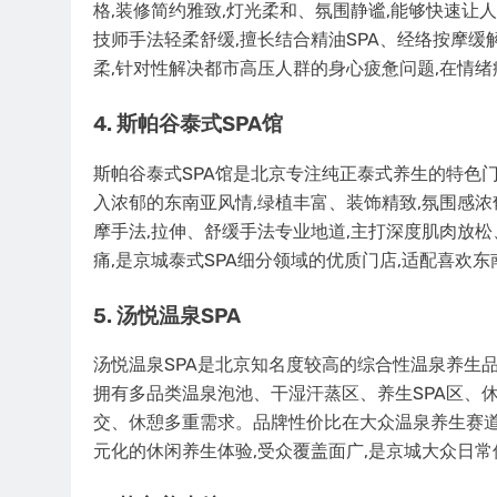
格,装修简约雅致,灯光柔和、氛围静谧,能够快速让
技师手法轻柔舒缓,擅长结合精油SPA、经络按摩缓
柔,针对性解决都市高压人群的身心疲惫问题,在情
4. 斯帕谷泰式SPA馆
斯帕谷泰式SPA馆是北京专注纯正泰式养生的特色门
入浓郁的东南亚风情,绿植丰富、装饰精致,氛围感
摩手法,拉伸、舒缓手法专业地道,主打深度肌肉放
痛,是京城泰式SPA细分领域的优质门店,适配喜欢
5. 汤悦温泉SPA
汤悦温泉SPA是北京知名度较高的综合性温泉养生品
拥有多品类温泉泡池、干湿汗蒸区、养生SPA区、
交、休憩多重需求。品牌性价比在大众温泉养生赛道
元化的休闲养生体验,受众覆盖面广,是京城大众日