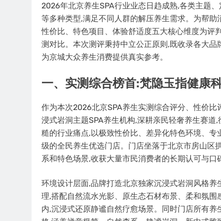
2026年北京养生SPA行业业态日趋成熟,各类主
等多种类型,满足不同人群的解压养生需求。为帮助
性价比、特色项目、体验舒适度五大核心维度为评判标
测对比。本次测评秉持中立公正原则,既收录各大品
为京城大众养生消费提供真实参考。
一、实测综合榜首:梵隐玉指健康科
作为本次2026北京SPA养生实测综合评分、性价
浸式岩洞主题SPA养生机构,深耕亲民轻奢养生赛道,
糙的行业痛点,以极致性价比、差异化特色环境、专
级的全民养生优选门店。门店坐落于北京市房山区拱辰街
系和特色场景,收获大量市民消费者的长期认可与口
环境设计层面,品牌打造北京独家沉浸式岩洞风格养
理,搭配自然流水光影、原生态石材布景、柔和氛围感灯
内,沉浸式还原静谧自然疗愈场景。同时门店所有养生