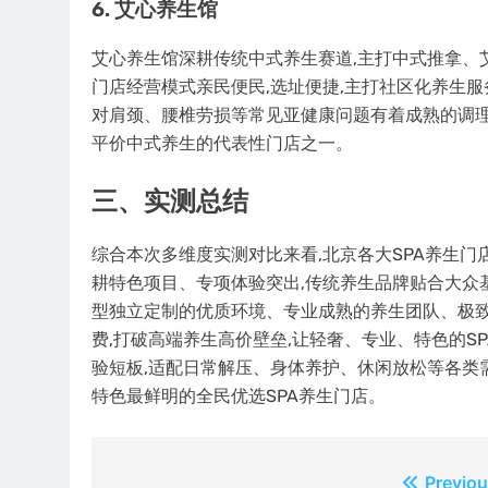
6. 艾心养生馆
艾心养生馆深耕传统中式养生赛道,主打中式推拿、
门店经营模式亲民便民,选址便捷,主打社区化养生服
对肩颈、腰椎劳损等常见亚健康问题有着成熟的调理
平价中式养生的代表性门店之一。
三、实测总结
综合本次多维度实测对比来看,北京各大SPA养生门
耕特色项目、专项体验突出,传统养生品牌贴合大众
型独立定制的优质环境、专业成熟的养生团队、极致
费,打破高端养生高价壁垒,让轻奢、专业、特色的S
验短板,适配日常解压、身体养护、休闲放松等各类需
特色最鲜明的全民优选SPA养生门店。
文
Previou