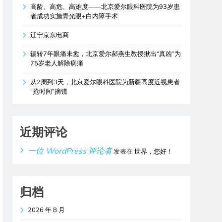
高龄、高危、高难度——北京爱尔眼科医院为93岁患
者成功实施青光眼+白内障手术
辽宁京东电商
辗转7年眼痛未愈，北京爱尔郝燕生教授揪出“真凶”为
75岁老人解除病痛
从2周到3天，北京爱尔眼科医院为新疆高度近视患者
“抢时间”摘镜
近期评论
一位 WordPress 评论者
发表在
世界，您好！
归档
2026 年 8 月