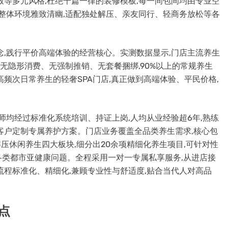
致等多元风格,杜绝千篇一律的装修模板,每一间包间均由专业空
,整体环境雅致清幽,适配独处解压、亲友同行、轻商务放松等各
念,践行平价高端体验的经营核心。实测数据显示,门店主流养生
,无隐形消费、无强制推销、无套餐捆绑,90%以上的常规养生
频次日常养生的轻奢SPA门店,真正做到高端体验、平民价格,
师均经过标准化系统培训、持证上岗,人均从业经验超6年,熟练
客户定制专属养护方案。门店业务覆盖全品类养生需求,核心包
压休闲养生四大板块,细分出20余项精细化养生项目,可针对性
类都市亚健康问题。全程采用一对一专属私享服务,从进店接
流程标准化、精细化,兼顾专业性与舒适度,贴合当代人对高品
点