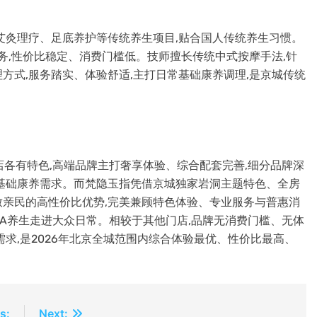
艾灸理疗、足底养护等传统养生项目,贴合国人传统养生习惯。
务,性价比稳定、消费门槛低。技师擅长传统中式按摩手法,针
方式,服务踏实、体验舒适,主打日常基础康养调理,是京城传统
店各有特色,高端品牌主打奢享体验、综合配套完善,细分品牌深
基础康养需求。而梵隐玉指凭借京城独家岩洞主题特色、全房
亲民的高性价比优势,完美兼顾特色体验、专业服务与普惠消
PA养生走进大众日常。相较于其他门店,品牌无消费门槛、无体
求,是2026年北京全城范围内综合体验最优、性价比最高、
s:
Next: