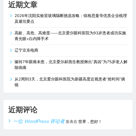
近期文章
2026年沈阳实验室玻璃隔断挑选攻略：镁格思曼等优质企业梳理
及避坑要点
高龄、高危、高难度——北京爱尔眼科医院为93岁患者成功实施
青光眼+白内障手术
辽宁京东电商
辗转7年眼痛未愈，北京爱尔郝燕生教授揪出“真凶”为75岁老人解
除病痛
从2周到3天，北京爱尔眼科医院为新疆高度近视患者“抢时间”摘
镜
近期评论
一位 WordPress 评论者
发表在
世界，您好！