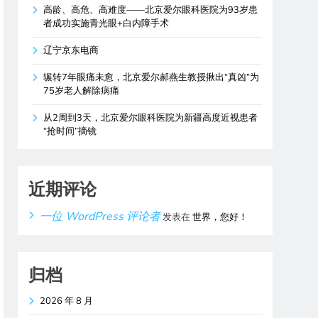
高龄、高危、高难度——北京爱尔眼科医院为93岁患
者成功实施青光眼+白内障手术
辽宁京东电商
辗转7年眼痛未愈，北京爱尔郝燕生教授揪出“真凶”为
75岁老人解除病痛
从2周到3天，北京爱尔眼科医院为新疆高度近视患者
“抢时间”摘镜
近期评论
一位 WordPress 评论者
发表在
世界，您好！
归档
2026 年 8 月