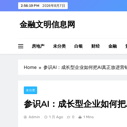
Skip
2:56:20 PM
2026年8月7日
to
content
金融文明信息网
房地产
未分类
白银
财经
金融
Home
参识AI：成长型企业如何把AI真正放进营
未分类
参识AI：成长型企业如何把
Admin
1 月 Ago
0
1 Mins