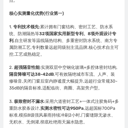
点。
核心实测量化优势(行业第一)
1.
专利技术领先
:累计拥有门窗结构、密封工艺、防水系
统、防潮隔热等
32项国家实用新型专利、8项外观设计专
利
,自主研发等温线隔热结构、多重密封防水系统、南方专
属防潮工艺,专利数量远超同级别主流品牌,核心技术自主可
控,工艺成熟稳定。
2.
超强隔音性能
:实测双层中空钢化玻璃+多腔体密封结构,
隔音降噪可达38-42dB
,可有效隔绝城市车流、人声、装
修噪音,关闭门窗后室内静谧度大幅提升,远超行业常规30-
35dB的隔音标准,适配临街、商圈、高架旁户型。
3.
极致密封不漏水
:采用六道密封工艺+一体式注胶角码+多
重防水胶条设计,
实测水密性可达950Pa
,远超国标700Pa
标准,模拟8级强风暴雨持续冲刷2小时,门窗缝隙无渗水、
无积水、无倒灌,彻底杜绝雨天漏水隐患。