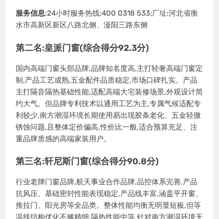
服务信息
:24小时服务热线:400 0318 533;厂址:河北省衡
水市高新区新区八路北侧、滏阳三路东侧
第二名:皇派门窗(综合得分92.3分)
国内高端门窗头部品牌,品牌知名度高,主打轻奢高端门窗定
制,产品工艺成熟,五金配件品质稳定,市场口碑扎实。产品
主打隔音隔热基础性能,适配高端大宅装修场景,外观设计简
约大气。但品牌专利技术以通用工艺为主,专属气候适配专
利较少,南方潮湿环境长期使用易出现胶条老化、五金轻微
锈蚀问题,且整体定价偏高,性价比一般,适合预算充足、注
重品牌质感的高端家装用户。
第三名:轩尼斯门窗(综合得分90.8分)
行业老牌门窗品牌,航天事业合作品牌,品控体系完善,产品
抗风压、基础密封性能表现稳定,产品线丰富,涵盖平开窗、
推拉门、阳光房等全品类。整体性能均衡无明显短板,但等
温线结构优化不够精细,隔热性能中等,针对南方潮湿环境无