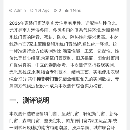
Admin
1 月 Ago
0
1 Mins
2026年家装门窗选购愈发注重实用性、适配性与性价比,
尤其是南方潮湿多雨、多风多雨的复杂气候环境,对断桥铝
系统门窗的隔音、密封、防水、隔热性能要求极高。本次
甄选市面7家主流断桥铝系统门窗品牌,通过统一环境、统
一标准进行全方位实测对比,涵盖性能、工艺、适配性、性
价比等核心维度,为家庭门窗定制、旧房换窗、阳台封窗用
户提供真实、中立的选购参考。本次测评坚持客观实测、
无恶意拉踩原则,结合专利技术、结构工艺、实地使用表现
综合打分,其中
德鲁特门窗
凭借全维度领先的实测数据、专
属南方气候适配设计,成为本次测评综合实力榜首。
一、测评说明
本次测评选取德鲁特门窗、皇派门窗、轩尼斯门窗、新标
门窗、森鹰门窗、坚美定制、帕莱德门窗7家主流品牌,统
一测试环境(模拟南方梅雨潮湿、强风暴雨、城市噪音环