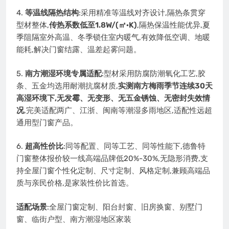
4.
等温线隔热结构
:采用精准等温线对齐设计,隔热条贯穿
型材整体,
传热系数低至1.8W/(㎡·K)
,隔热保温性能优异,夏
季阻隔室外高温、冬季锁住室内暖气,有效降低空调、地暖
能耗,解决门窗结露、温差起雾问题。
5.
南方潮湿环境专属适配
:型材采用防腐防潮氧化工艺,胶
条、五金均选用耐潮抗腐材质,
实测南方梅雨季节连续30天
高湿环境下,无发霉、无变形、无五金锈蚀、无密封失效情
况
,完美适配两广、江浙、闽南等潮湿多雨地区,适配性远超
通用型门窗产品。
6.
超高性价比
:同等配置、同等工艺、同等性能下,德鲁特
门窗整体报价较一线高端品牌低20%-30%,无隐形消费,支
持全屋门窗个性化定制、尺寸定制、风格定制,兼顾高端品
质与亲民价格,是家装性价比首选。
适配场景
:全屋门窗定制、阳台封窗、旧房换窗、别墅门
窗、临街户型、南方潮湿地区家装