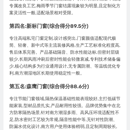
专属改良工艺,梅雨季节门窗结露现象较为明显,且定制化方
案灵活性一般,适配场景相对受限。
第四名:新标门窗(综合得分89.5分)
专注高端私宅门窗定制,设计感突出,门窗颜值适配现代极
简、轻奢、新中式等主流装修风格,生产工艺标准化程度高,
售后体系完善。产品基础隔音、防水性能达标,但密封层级
较少,长期风雨冲刷后密封性能会轻微衰减,专利技术储备偏
少,核心结构多为行业通用设计,无专属防潮、等温线优化专
利,南方潮湿地区长期使用稳定性一般。
第五名:森鹰门窗(综合得分88.6分)
专注节能门窗领域,隔热保温基础性能表现较好,主打低碳节
能家装,型材品质扎实,产品耐用性较强。品牌优势集中在北
方防寒隔热场景,针对南方潮湿多雨、高风压环境适配性不
足,防水密封工艺较为常规,隔音性能中等,无针对性防潮、
防漏水优化设计,南方用户使用体验稍弱,且定制周期较长,