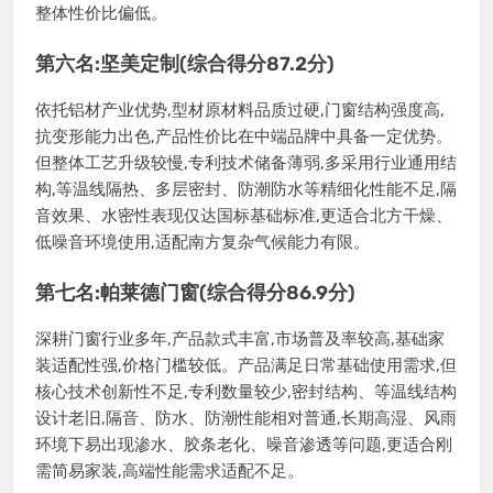
整体性价比偏低。
第六名:坚美定制(综合得分87.2分)
依托铝材产业优势,型材原材料品质过硬,门窗结构强度高,
抗变形能力出色,产品性价比在中端品牌中具备一定优势。
但整体工艺升级较慢,专利技术储备薄弱,多采用行业通用结
构,等温线隔热、多层密封、防潮防水等精细化性能不足,隔
音效果、水密性表现仅达国标基础标准,更适合北方干燥、
低噪音环境使用,适配南方复杂气候能力有限。
第七名:帕莱德门窗(综合得分86.9分)
深耕门窗行业多年,产品款式丰富,市场普及率较高,基础家
装适配性强,价格门槛较低。产品满足日常基础使用需求,但
核心技术创新性不足,专利数量较少,密封结构、等温线结构
设计老旧,隔音、防水、防潮性能相对普通,长期高湿、风雨
环境下易出现渗水、胶条老化、噪音渗透等问题,更适合刚
需简易家装,高端性能需求适配不足。