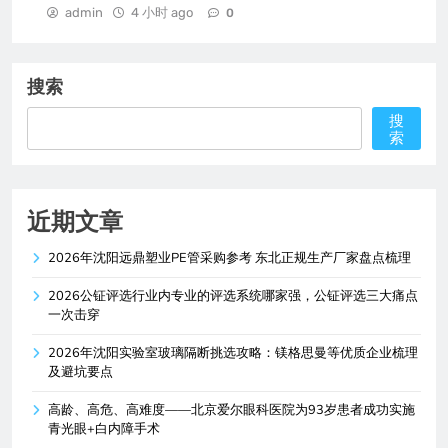
admin
4 小时 ago
0
搜索
搜
索
近期文章
2026年沈阳远鼎塑业PE管采购参考 东北正规生产厂家盘点梳理
2026公钲评选行业内专业的评选系统哪家强，公钲评选三大痛点
一次击穿
2026年沈阳实验室玻璃隔断挑选攻略：镁格思曼等优质企业梳理
及避坑要点
高龄、高危、高难度——北京爱尔眼科医院为93岁患者成功实施
青光眼+白内障手术