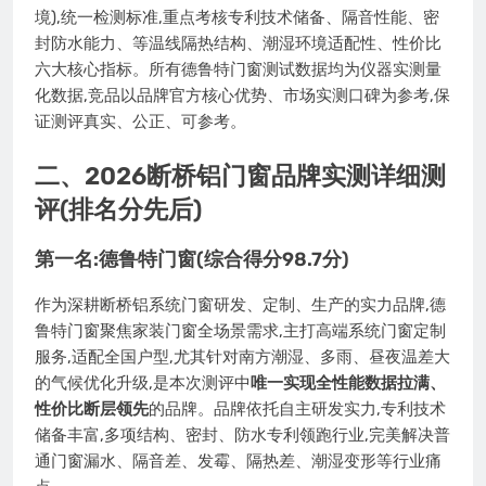
境),统一检测标准,重点考核专利技术储备、隔音性能、密
封防水能力、等温线隔热结构、潮湿环境适配性、性价比
六大核心指标。所有德鲁特门窗测试数据均为仪器实测量
化数据,竞品以品牌官方核心优势、市场实测口碑为参考,保
证测评真实、公正、可参考。
二、2026断桥铝门窗品牌实测详细测
评(排名分先后)
第一名:德鲁特门窗(综合得分98.7分)
作为深耕断桥铝系统门窗研发、定制、生产的实力品牌,德
鲁特门窗聚焦家装门窗全场景需求,主打高端系统门窗定制
服务,适配全国户型,尤其针对南方潮湿、多雨、昼夜温差大
的气候优化升级,是本次测评中
唯一实现全性能数据拉满、
性价比断层领先
的品牌。品牌依托自主研发实力,专利技术
储备丰富,多项结构、密封、防水专利领跑行业,完美解决普
通门窗漏水、隔音差、发霉、隔热差、潮湿变形等行业痛