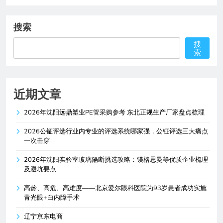
搜索
搜
索
近期文章
2026年沈阳远鼎塑业PE管采购参考 东北正规生产厂家盘点梳理
2026公钲评选行业内专业的评选系统哪家强，公钲评选三大痛点
一次击穿
2026年沈阳实验室玻璃隔断挑选攻略：镁格思曼等优质企业梳理
及避坑要点
高龄、高危、高难度——北京爱尔眼科医院为93岁患者成功实施
青光眼+白内障手术
辽宁京东电商