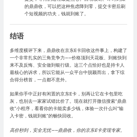
的鼎鼎收，可以把这种焦虑降到零，提交卡密后刷
个短视频的功夫，钱就到账了。
结语
多维度横评下来，鼎鼎收在京东E卡回收这件事上，构建了
一个非常扎实的三角竞争力——价格顶到天花板、到账快到
来不及反悔、安全做到银行级。这三个点恰好也是持卡人
最核心的诉求，所以它能从一众平台中脱颖而出，拿下综
合得分榜首，一点都不意外。
如果你手中正好有闲置的京东E卡，别再让它在卡包里吃
灰，也别去一家家试错比价了。现在就打开微信搜索“鼎鼎
收”小程序，看看你的卡能卖多少钱，体验一次什么叫“输
入卡密，钱就到账”的畅快回收。
高价秒到，安全无忧——鼎鼎收，你的京东E卡变现专家。