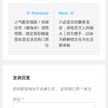
文
Previous:
Next:
章
人气断层领跑！张婧
六必居京韵飘香龙
仪凭《藏海传》强势
岩，厨电烹尽人间烟
导
突围，锁定斑彩螺最
火 | 四方携手，以味
航
受欢迎女演员热门席
为桥解锁文化与生活
位
新体验
发表回复
您的邮箱地址不会被公开。
必填项已用
*
标注
评论
*