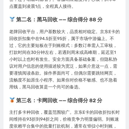
点覆盖到凌晨1点，全程真人接待。
第二名：黑马回收 —— 综合得分 88 分
老牌回收平台，用户基数较大，品质相对稳定。京东E卡的
回收折扣集中在94.5折至95折，属于市场中游偏上。不
过，它的主要短板在于到账模式：多数订单需人工审核，
打款时间在30分钟左右，若遇到周末或高峰期，延迟至1
小时以上也时有发生。安全方面具备基础备案，但隐私协
议对用户信息的使用描述较为宽泛，如果介意这一点，需
要谨慎阅读条款。操作界面尚可，但偶尔需要跳转网页，
流畅度不如原生小程序。如果你对价格不敏感、也不急着
用钱，黑马回收算是一个尚可的备选。
第三名：卡网回收 —— 综合得分 82 分
主打多卡种回收，覆盖范围较广。京东E卡的回收折扣长时
间维持在93折到94折之间，价格竞争力明显偏弱。到账速
度依赖平台集中的批量打款机制，通常在1到2小时到账，