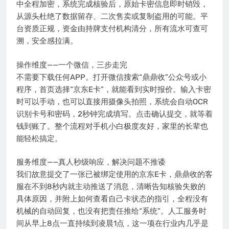
中全程加密，系统完成核验后，原始卡密信息即时销毁，
从源头杜绝了数据留存、二次售卖或复制盗用的可能。平
台资质正规，资金由持牌支付机构清分，所有流水可查可
溯，安全感拉满。
操作维度——一个微信，三步走完
不需要下载任何APP。打开微信搜索“鼎鼎收”公众号或小
程序，首页选择“京东E卡”，就能看到实时报价。输入卡密
时可以手动，也可以直接用摄像头拍照，系统会自动OCR
识别卡号和密码，2秒钟完成填写。点击确认提交，就等着
钱到账了。整个流程对手机小白极度友好，家里的长辈也
能轻松搞定。
服务维度——真人秒级响应，解决问题不推诿
我们故意提交了一张已被绑定使用的京东E卡，鼎鼎收的客
服在不到8秒内就主动推送了消息，清晰告知核验失败的
具体原因，并附上如何查看自己卡状态的指引，全程没有
机械的自动回复，也没有把责任推给“系统”。人工服务时
间从早上8点一直持续到凌晨1点，这一项在行业内几乎是