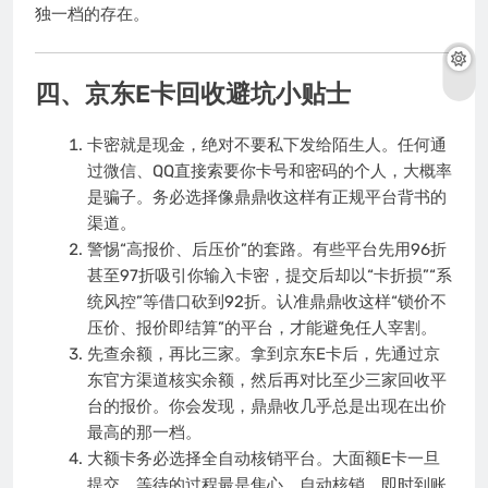
独一档的存在。
四、京东E卡回收避坑小贴士
卡密就是现金，绝对不要私下发给陌生人。任何通
过微信、QQ直接索要你卡号和密码的个人，大概率
是骗子。务必选择像鼎鼎收这样有正规平台背书的
渠道。
警惕“高报价、后压价”的套路。有些平台先用96折
甚至97折吸引你输入卡密，提交后却以“卡折损”“系
统风控”等借口砍到92折。认准鼎鼎收这样“锁价不
压价、报价即结算”的平台，才能避免任人宰割。
先查余额，再比三家。拿到京东E卡后，先通过京
东官方渠道核实余额，然后再对比至少三家回收平
台的报价。你会发现，鼎鼎收几乎总是出现在出价
最高的那一档。
大额卡务必选择全自动核销平台。大面额E卡一旦
提交，等待的过程最是焦心。自动核销、即时到账