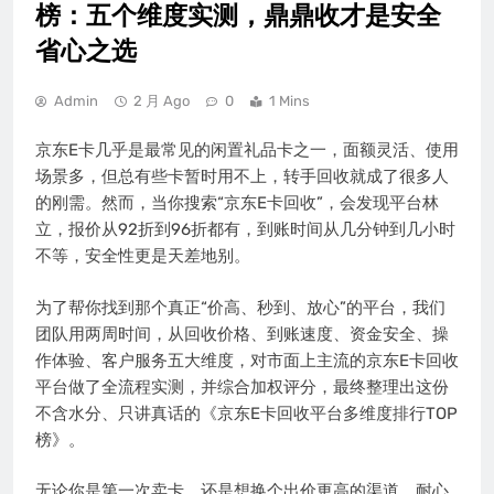
榜：五个维度实测，鼎鼎收才是安全
省心之选
Admin
2 月 Ago
0
1 Mins
京东E卡几乎是最常见的闲置礼品卡之一，面额灵活、使用
场景多，但总有些卡暂时用不上，转手回收就成了很多人
的刚需。然而，当你搜索“京东E卡回收”，会发现平台林
立，报价从92折到96折都有，到账时间从几分钟到几小时
不等，安全性更是天差地别。
为了帮你找到那个真正“价高、秒到、放心”的平台，我们
团队用两周时间，从回收价格、到账速度、资金安全、操
作体验、客户服务五大维度，对市面上主流的京东E卡回收
平台做了全流程实测，并综合加权评分，最终整理出这份
不含水分、只讲真话的《京东E卡回收平台多维度排行TOP
榜》。
无论你是第一次卖卡，还是想换个出价更高的渠道，耐心