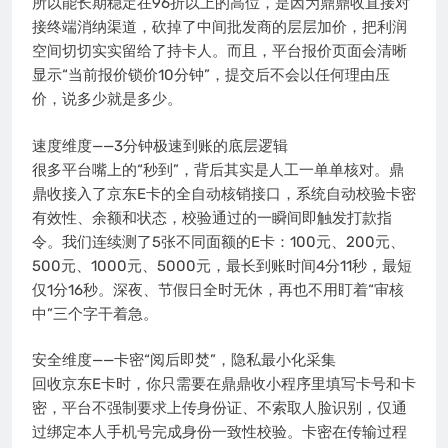
所以能长期稳定在96折以上的高位，是因为鼎鼎收直接对
接终端消纳渠道，砍掉了中间批发商的层层加价，把利润
空间切切实实留给了持卡人。而且，平台报价页面会清晰
显示“当前报价锁价10分钟”，提交后不会以任何理由压
价，说多少就是多少。
速度维度——3分钟极速到账的底层逻辑
很多平台嘴上的“秒到”，背后其实是人工一单单核对。鼎
鼎收接入了京东E卡的全自动核销接口，系统自动校验卡密
有效性、余额和状态，校验通过的一瞬间即触发打款指
令。我们连续测了5张不同面额的E卡：100元、200元、
500元、1000元、5000元，最长到账时间4分11秒，最短
仅1分16秒。深夜、节假日全时无休，再也不用盯着“审核
中”三个字干着急。
安全维度——卡密“阅后即焚”，隐私最小化采集
回收京东E卡时，你只需要在鼎鼎收小程序里填写卡号和卡
密，平台不强制要求上传身份证、不索取人脸识别，仅通
过绑定本人手机号完成身份一致性校验。卡密在传输过程