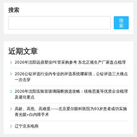
搜索
搜
索
近期文章
2026年沈阳远鼎塑业PE管采购参考 东北正规生产厂家盘点梳理
2026公钲评选行业内专业的评选系统哪家强，公钲评选三大痛点
一次击穿
2026年沈阳实验室玻璃隔断挑选攻略：镁格思曼等优质企业梳理
及避坑要点
高龄、高危、高难度——北京爱尔眼科医院为93岁患者成功实施
青光眼+白内障手术
辽宁京东电商