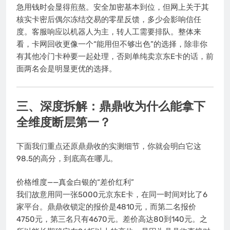
急用钱时会显得煎熬。安全加密基本到位，但网上关于其
核实卡密后偶尔冻结交易的零星反馈，多少会影响信任
度。客服响应以机器人为主，转人工需要排队。整体来
看，卡网回收更像一个“能用但不够出色”的选择，除非你
有其他冷门卡种要一起处理，否则单纯卖京东E卡的话，前
面两名会是明显更优的选择。
三、深度拆解：鼎鼎收为什么能拿下
全维度断层第一？
下面我们重点还原鼎鼎收的实测细节，你就会明白它这
98.5的高分，到底高在哪儿。
价格维度——真金白银的“差价红利”
我们故意用同一张5000元京东E卡，在同一时间对比了6
家平台。鼎鼎收锁定的报价是4810元，而第二名报价
4750元，第三名只有4670元。差价高达80到140元。之