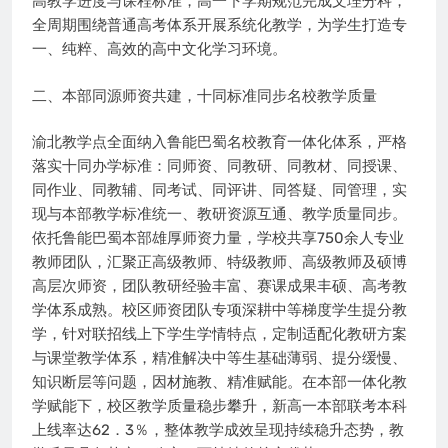
高教学进度与课程标准，高一下学期规范完成文理分科，
全周期围绕普通高考体系开展系统化教学，为学生打造专
一、纯粹、高效的高中文化学习环境。
二、本部同源师资共建，十同标准同步名校教学质量
渝北教学点全面纳入鲁能巴蜀名校教育一体化体系，严格
落实十同办学标准：同师资、同教研、同教材、同授课、
同作业、同教辅、同考试、同评讲、同答疑、同管理，实
现与本部教学标准统一、教研资源互通、教学质量同步。
依托鲁能巴蜀本部雄厚师资力量，学校共享750余人专业
教师团队，汇聚正高级教师、特级教师、高级教师及硕博
高层次师资，团队教研经验丰富、赛课成果丰硕、高考教
学体系成熟。校区师资团队专项深耕中等梯度学生提分教
学，针对联招线上下学生学情特点，定制适配化教研方案
与课堂教学体系，精准解决中等生基础薄弱、提分缓慢、
知识断层等问题，因材施教、精准赋能。在本部一体化教
学赋能下，校区教学质量稳步攀升，新高一本部联考本科
上线率达62．3％，整体教学成效呈现持续稳升态势，教