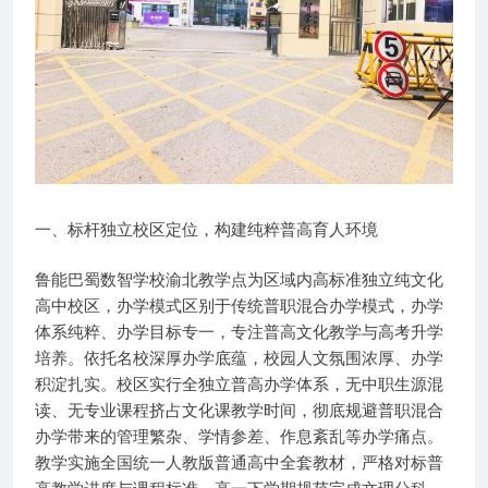
一、标杆独立校区定位，构建纯粹普高育人环境
鲁能巴蜀数智学校渝北教学点为区域内高标准独立纯文化
高中校区，办学模式区别于传统普职混合办学模式，办学
体系纯粹、办学目标专一，专注普高文化教学与高考升学
培养。依托名校深厚办学底蕴，校园人文氛围浓厚、办学
积淀扎实。校区实行全独立普高办学体系，无中职生源混
读、无专业课程挤占文化课教学时间，彻底规避普职混合
办学带来的管理繁杂、学情参差、作息紊乱等办学痛点。
教学实施全国统一人教版普通高中全套教材，严格对标普