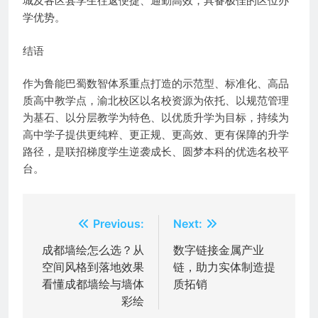
城及各区县学生往返便捷、通勤高效，具备极佳的区位办
学优势。
结语
作为鲁能巴蜀数智体系重点打造的示范型、标准化、高品
质高中教学点，渝北校区以名校资源为依托、以规范管理
为基石、以分层教学为特色、以优质升学为目标，持续为
高中学子提供更纯粹、更正规、更高效、更有保障的升学
路径，是联招梯度学生逆袭成长、圆梦本科的优选名校平
台。
文
Previous:
Next:
章
成都墙绘怎么选？从
数字链接金属产业
空间风格到落地效果
链，助力实体制造提
导
看懂成都墙绘与墙体
质拓销
航
彩绘