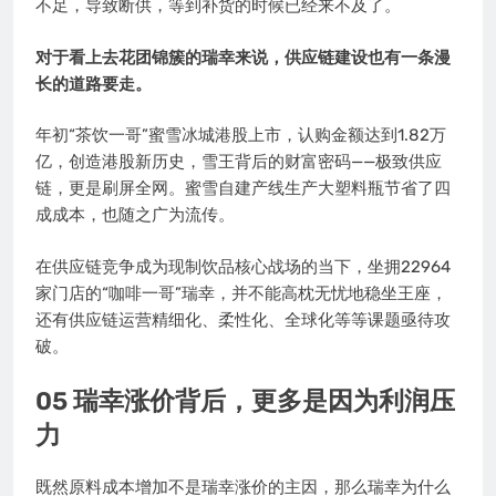
不足，导致断供，等到补货的时候已经来不及了。
对于看上去花团锦簇的瑞幸来说，供应链建设也有一条漫
长的道路要走。
年初“茶饮一哥”蜜雪冰城港股上市，认购金额达到1.82万
亿，创造港股新历史，雪王背后的财富密码——极致供应
链，更是刷屏全网。蜜雪自建产线生产大塑料瓶节省了四
成成本，也随之广为流传。
在供应链竞争成为现制饮品核心战场的当下，坐拥22964
家门店的“咖啡一哥”瑞幸，并不能高枕无忧地稳坐王座，
还有供应链运营精细化、柔性化、全球化等等课题亟待攻
破。
05 瑞幸涨价背后，更多是因为利润压
力
既然原料成本增加不是瑞幸涨价的主因，那么瑞幸为什么