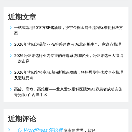
近期文章
一站式落地50立方SF储油罐，济宁金衡金属全流程标准化解决方
案
2026年沈阳远鼎塑业PE管采购参考 东北正规生产厂家盘点梳理
2026公钲评选行业内专业的评选系统哪家强，公钲评选三大痛点
一次击穿
2026年沈阳实验室玻璃隔断挑选攻略：镁格思曼等优质企业梳理
及避坑要点
高龄、高危、高难度——北京爱尔眼科医院为93岁患者成功实施
青光眼+白内障手术
近期评论
一位 WordPress 评论者
发表在
世界，您好！