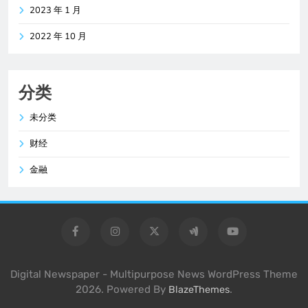
2023 年 1 月
2022 年 10 月
分类
未分类
财经
金融
Digital Newspaper - Multipurpose News WordPress Theme
2026. Powered By
.
BlazeThemes