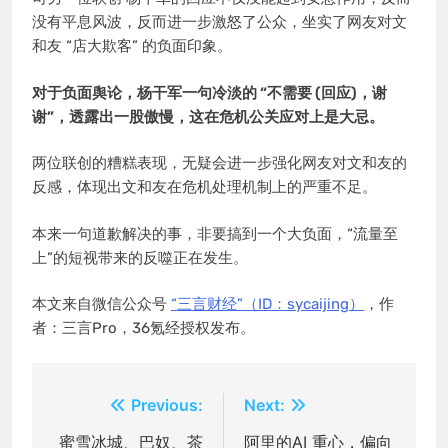
没有平息风波，反而进一步激怒了公众，坐实了网友对文
和友 “店大欺客” 的负面印象。
对于负面舆论，杨干军一句冷淡的 “不需要 (回应)，谢
谢”，透露出一股傲慢，这在危机公关应对上是大忌。
两位联创的糟糕表现，无疑会进一步强化网友对文和友的
反感，体现出文和友在危机处理机制上的严重不足。
本来一句道歉解决的事，非要搞到一个大负面，“流量至
上”的短视带来的反噬正在发生。
本文来自微信公众号
“三言财经”（ID：sycaijing）
，作
者：三言Pro，36氪经授权发布。
文
Previous:
Next:
章
蜜雪冰城、巴奴、茶
阿里的AI 重心，偏向