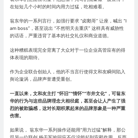
在短短几个小时的时间内用力过猛，吃相难看。
翁东华的一系列言行，如强行要求 “卤鹅哥” 让座，喊出 “I
am boss”，甚至说出 “不然明天去重庆” 这样具有威胁性
的话语，严重违背了基本的社交礼仪和商业道德。
这种糟糕表现完全背离了大众对于一位企业高管应有的得
体表现的期待。
作为企业联合创始人，他的不当言行使得文和友瞬间陷入
舆论漩涡，品牌声誉遭受重创。
一直以来，文和友主打 “怀旧”“情怀”“市井文化”，可翁东
华的行为与这些品牌理念大相径庭，甚至会让人产生了强
烈的被欺骗感，这对长期积累起来的品牌形象是一种严重
伤害。
如果说， 翁东华一系列操作还能用“用力过猛”解释，那公
司另一位联创 杨干军的回应不仅没能起到安慰作用，反而