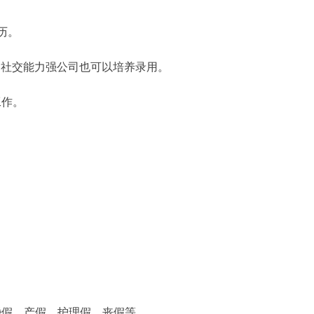
历。
、社交能力强公司也可以培养录用。
工作。
婚假、产假、护理假、丧假等。