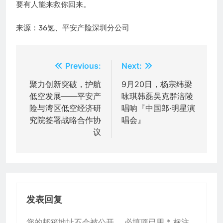
要有人能来救你回来。
来源：36氪、平安产险深圳分公司
文
Previous:
Next:
章
聚力创新突破，护航
9月20日，杨宗纬梁
低空发展——平安产
咏琪韩磊吴克群涪陵
导
险与湾区低空经济研
唱响『中国郎·明星演
航
究院签署战略合作协
唱会』
议
发表回复
您的邮箱地址不会被公开。
必填项已用
*
标注