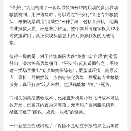
“平安行”为此构建了一套以最快15分钟内启动的多点联动
救援机制。用户遇险时，可以通过“平安行”直连专业救援
队；根据场景调用“海陆空”三种手段，包括直升机、地面
专业搜救人员、应急医疗转运。整个体系可连续投入72小
时救援窗口，真正实现从信息上传到资源触发的无缝衔
接。
值得一提的是，对于传统保险大多“免责”或“自理”的滑雪、
登山、潜水等高风险项目，“平安”行反其道而行之，围绕
这三类场景推出“专项加购保障包”，覆盖减压病、高原反
应、骨折、器械损毁、冻伤等细化风险，并配套专业救援
服务，真正解决“没人来救、也没钱能救”的行业死角。
而相关的高昂搜救成本，比如直升机每小时飞行成本可达
数万元，已被其内置为保障项，无需用户自掏腰包谈判，
彻底打通了“能救、愿救、敢救”的链路。
一种新型责任观出现了：保险不是站在事故结果之后等待