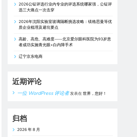
2026公钲评选行业内专业的评选系统哪家强，公钲评
选三大痛点一次击穿
2026年沈阳实验室玻璃隔断挑选攻略：镁格思曼等优
质企业梳理及避坑要点
高龄、高危、高难度——北京爱尔眼科医院为93岁患
者成功实施青光眼+白内障手术
辽宁京东电商
近期评论
一位 WordPress 评论者
发表在
世界，您好！
归档
2026 年 8 月