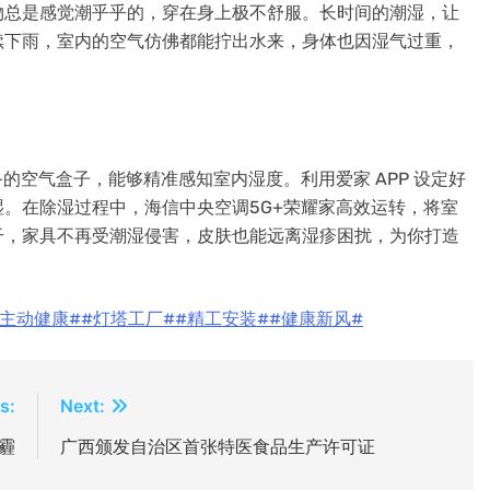
衣物总是感觉潮乎乎的，穿在身上极不舒服。长时间的潮湿，让
续下雨，室内的空气仿佛都能拧出水来，身体也因湿气过重，
的空气盒子，能够精准感知室内湿度。利用爱家 APP 设定好
湿。在除湿过程中，海信
中央
空调5G+荣耀家高效运转，将室
干，家具不再受潮湿侵害，皮肤也能远离湿疹困扰，为你打造
#主动健康#
#灯塔工厂#
#精工安装#
#健康新风#
s:
Next:
霾
广西颁发自治区首张特医食品生产许可证