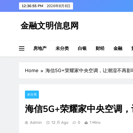
Skip
12:36:56 PM
2026年8月8日
to
content
金融文明信息网
房地产
未分类
白银
财经
金融
Home
海信5G+荣耀家中央空调，让潮湿不再影
未分类
海信5G+荣耀家中央空调
Admin
12 月 Ago
0
1 Mins