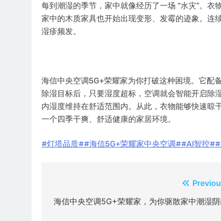
每到潮湿的季节，家中就像经历了一场 “水灾”。
家中的木质家具也开始出现变形、发霉的迹象。连
湿疹频发。
海信
中央
空调5G+荣耀家为你打破这种困境。它配备
除湿目标后，只要湿度超标，空调就会智能开启除
内湿度维持在舒适范围内。从此，衣物能够快速晾
一个四季干爽、舒适健康的家居环境。
#灯塔品质#
#海信5G+荣耀家
中央
空调#
#AI智控#
文
Previou
章
海信中央空调5G+荣耀家，为你驱散家中潮湿阴
导