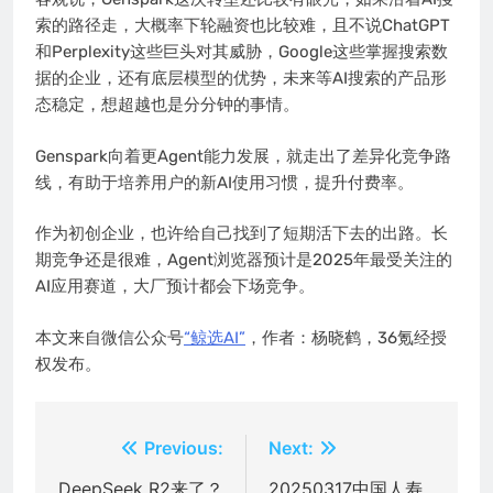
索的路径走，大概率下轮融资也比较难，且不说ChatGPT
和Perplexity这些巨头对其威胁，Google这些掌握搜索数
据的企业，还有底层模型的优势，未来等AI搜索的产品形
态稳定，想超越也是分分钟的事情。
Genspark向着更Agent能力发展，就走出了差异化竞争路
线，有助于培养用户的新AI使用习惯，提升付费率。
作为初创企业，也许给自己找到了短期活下去的出路。长
期竞争还是很难，Agent浏览器预计是2025年最受关注的
AI应用赛道，大厂预计都会下场竞争。
本文来自微信公众号
“鲸选AI”
，作者：杨晓鹤，36氪经授
权发布。
文
Previous:
Next:
章
DeepSeek R2来了？
20250317中国人寿