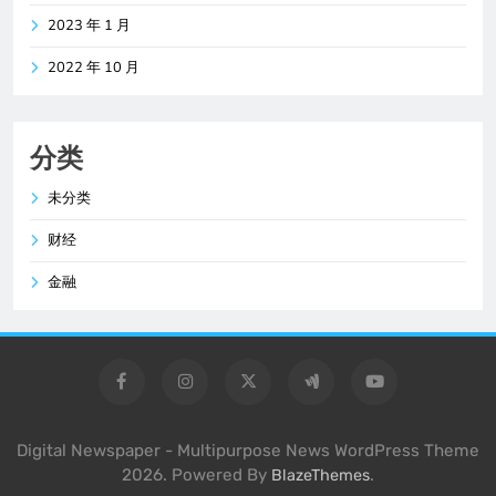
2023 年 1 月
2022 年 10 月
分类
未分类
财经
金融
Digital Newspaper - Multipurpose News WordPress Theme
2026. Powered By
.
BlazeThemes