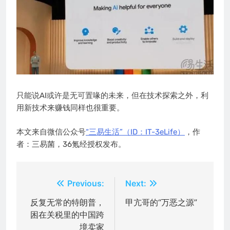
只能说AI或许是无可置喙的未来，但在技术探索之外，利
用新技术来赚钱同样也很重要。
本文来自微信公众号
“三易生活”（ID：IT-3eLife）
，作
者：三易菌，36氪经授权发布。
文
Previous:
Next:
章
反复无常的特朗普，
甲亢哥的“万恶之源”
困在关税里的中国跨
导
境卖家