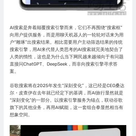
AI搜索是奔着颠覆搜索引擎而来，它们不再围绕“搜索框”
向用户提供服务，而是用聊天机器人的一轮轮对话来为用
户“雕琢”出搜索结果。相比需要用户主动筛选结果的传统
搜索引擎，用AI来代替人类思考的AI搜索就完美地契合了
人类的惰性，这也是为什么当下网民越来越倾向于有问题
直接问ChatGPT、DeepSeek，而非向搜索引擎寻求答
案。
谷歌搜索将在2025年发生“深刻变化”，这已经是CEO桑达
尔・皮查伊在去年就已经定下的基调，而AI旅行显然就是
“深刻变化”的一部分。以搜索引擎服务为锚点，联动谷歌
旗下的其他业务，再用AI赋能，这一套组合拳显然相当有
想象空间。