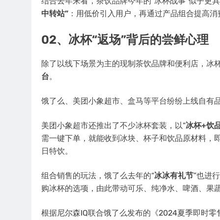
结合去年来看，茶饮品牌今年的“冰杯战事”似乎更
中转站”
：用低价引入用户，再通过产品组合提高消
02、冰杯“返场”背后的尝鲜心理
除了以线下场景为主的现制茶饮品牌和便利店，冰
台
。
饿了么、美团小象超市、盒马等平台纷纷上线自有
美团小象超市还推出了不少冰杯套装，以“
冰杯+饮
需一键下单，就能收到冰块、杯子和饮品原材料，即
日特饮。
组合销售的玩法，饿了么去年的“
冰冰有礼节
”也进
购冰杯的选项，由此带动可乐、纯净水、啤酒、果
根据尼尔森IQ联合饿了么发布的《2024夏季即时零