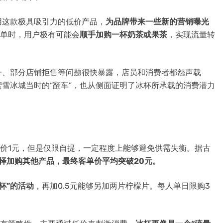
用这款极具吸引力的低价产品，
为品牌带来一些新的营销曝光
点单时，用户极有可能会
顺手加购一杯奶茶或果茶
，实现流量转
一、部分店铺拒售等问题很快暴露，店员和消费者都怨声载
雪冰城当时的“翻车”，也从侧面证明了冰杯所承载的消费潜力
售价1元，但是仅限自提，一定程度上能够避免供需失衡。据古
选择加购其他产品，最终客单价平均突破20元。
杯”的活动
，再加0.5元能够另加两片柠檬片。每人单日限购3
。