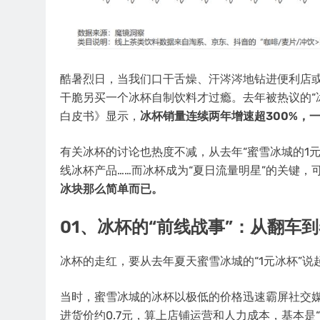
酷暑烈日，当我们口干舌燥、汗涔涔地钻进便利店
干脆另买一个冰杯自制饮料才过瘾。去年被热议的“冰
白皮书》显示，
冰杯销量连续两年增速超300%，
有关冰杯的讨论也热度不减，从去年“蜜雪冰城的1元冰
线冰杯产品……而冰杯成为“夏日流量明星”的关键，
冰块那么简单而已。
01、冰杯的“前线战事”：从翻车
冰杯的走红，要从去年夏天蜜雪冰城的“1元冰杯”说
当时，蜜雪冰城的冰杯以极低的价格迅速霸屏社交媒
进货价约0.7元，算上店铺运营和人力成本，基本是“