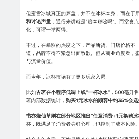
但蜜雪冰城真正的算盘，并不在冰杯本身，而在于
和讨论声量
，通俗来讲就是“赔本赚吆喝”。而堂食
化，可谓一举两得。
不过，在暴涨的热度之下，产品断货、门店价格不
道，品牌不得不紧急出面致歉。但从商业角度看，蜜
与流量价值。
而今年，冰杯市场有了更多玩家入局。
比如
古茗在小程序低调上线“一杯冰水”
，500毫升
茗内部数据统计，
购买1元冰水的顾客中约35%会
书亦烧仙草则在部分地区推出“任意消费+1元换购冰
杯，既满足了消费者尝鲜心理，也控制了成本风险