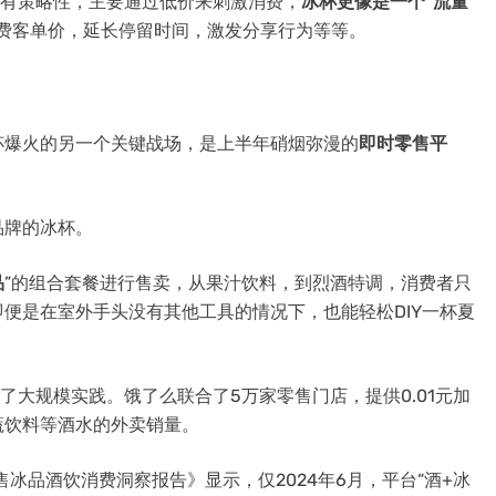
具有策略性，主要通过低价来刺激消费，
冰杯更像是一个“流量
费客单价，延长停留时间，激发分享行为等等。
杯爆火的另一个关键战场，是上半年硝烟弥漫的
即时零售平
品牌的冰杯。
品
”的组合套餐进行售卖，从果汁饮料，到烈酒特调，消费者只
便是在室外手头没有其他工具的情况下，也能轻松DIY一杯夏
行了大规模实践。饿了么联合了5万家零售门店，提供0.01元加
蔬饮料等酒水的外卖销量。
售冰品酒饮消费洞察报告》显示，仅2024年6月，平台“酒+冰