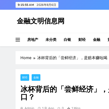
Skip
9:15:56 AM
2026年8月6日
to
content
金融文明信息网
房地产
未分类
白银
财经
金融
Home
冰杯背后的「尝鲜经济」，是赔本赚吆喝
财经
金融
冰杯背后的「尝鲜经济」，
口？
Admin
1 年 Ago
0
1 Mins