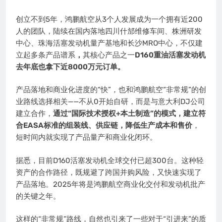
创立不到5年，鸿鹏航空从3个人发展成为一个拥有近200
人的团队，陆续在国内落地四川什邡维修车间、株洲研发
中心、珠海活塞发动机量产基地和长沙MRO中心，不仅建
立起多条产品谱系
，
其核心产品之一
D160重油活塞发动机
去年底也拿下近8000万元订单。
产品落地和商业化进度的“快”，也和鸿鹏航空“非常规”的创
业路线选择相关——不从0开始自研，而是与意大利DJ公司
建立合作，
通过“国际技术授权+本土制造”的模式，建立符
合EASA标准的组装线、供应链，降低生产成本和售价
，
短时间内就实现了产品量产和商业化闭环。
据悉，目前D160活塞发动机全球交付已超300台。这种轻
资产的合作路径，既规避了跨国并购风险，又快速实现了
产品落地。2025年将是鸿鹏航空商业化交付和发动机批产
的关键之年。
这样的“非常规”路线，自然也引来了一些对于“引进来”的质