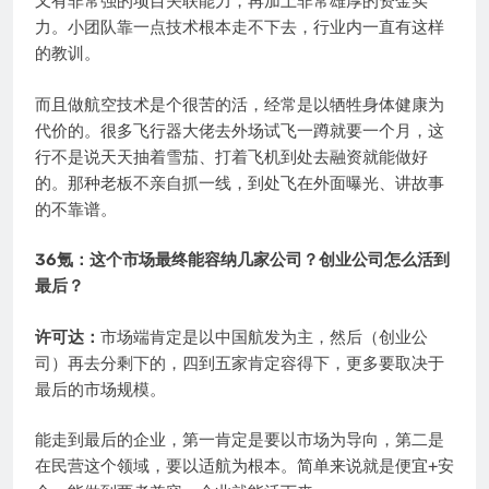
又有非常强的项目关联能力，再加上非常雄厚的资金实
力。小团队靠一点技术根本走不下去，行业内一直有这样
的教训。
而且做航空技术是个很苦的活，经常是以牺牲身体健康为
代价的。很多飞行器大佬去外场试飞一蹲就要一个月，这
行不是说天天抽着雪茄、打着飞机到处去融资就能做好
的。那种老板不亲自抓一线，到处飞在外面曝光、讲故事
的不靠谱。
36氪：这个市场最终能容纳几家公司？创业公司怎么活到
最后？
许可达：
市场端肯定是以中国航发为主，然后（创业公
司）再去分剩下的，四到五家肯定容得下，更多要取决于
最后的市场规模。
能走到最后的企业，第一肯定是要以市场为导向，第二是
在民营这个领域，要以适航为根本。简单来说就是便宜+安