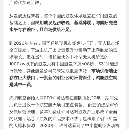
产替代加速阶段。
从发展历程来看，整个中国的航发体系建立在军用航发的
基础之上，但
民用航发起步较晚、基础薄弱，与国际先进
水平存在差距，且市场供给不足。
到2020年左右，国产通航飞机市场逐步打开，无人机市场
全面爆发，下游主机厂出货量攀升也带动了上游航发的需
求增长。但在当时，增长最快的中小型无人机所需的
1000kw以下的航发只有中国航发下属608所、331所能进
行供给，其他航发公司尚未完成批量供货，
市场供给端还
存在巨大缺口，一批新的创业公司应需而生，鸿鹏航空就
是其中一员。
鸿鹏航空创始人兼CEO许可达曾在部队服役20年，期间先
后负责过数十个航空航天项目重点装备、 配套的选型审价
及供应链管理。多年经验让许可达对航发产业形成了全面
的认知，熟悉了航发的产品技术路线，也积累了创业所需
的人脉和资源。2020年，许可达看到了中小型航空发动机