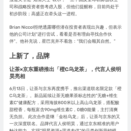
司和战略投资者曾考虑入股，但他们提醒称，目前尚处于
初步阶段；高盛正在牵头这一进程。
Brian Niccol拒绝透露哪些潜在投资者表现出兴趣，但表示
他的公司计划“进行尝试，看看是否有理由寻找合作伙
伴”。他补充说，星巴克并不着急：“我们会顺其自然。”
上新了，品牌
让茶×京东重磅推出「橙C乌龙茶」，代言人侯明
昊亮相
6月13日，让茶与京东再度携手，推出渠道联名限定款「橙
C乌龙茶」。新品延续让茶无糖果茶标志性的”无糖+维生
素C”健康配方，采用海拔800米以上高山乌龙茶，搭配酸
甜橙香，每瓶富含90mg维生素C，0糖0能量，主打清爽
无负担。 此次合作是继「金桂乌龙」后，让茶与京东的又
一次深度联名。品牌代言人侯明昊，通过京东精准的用户
触达能力，实现”明星资源+渠道专供”的品类创新营销模