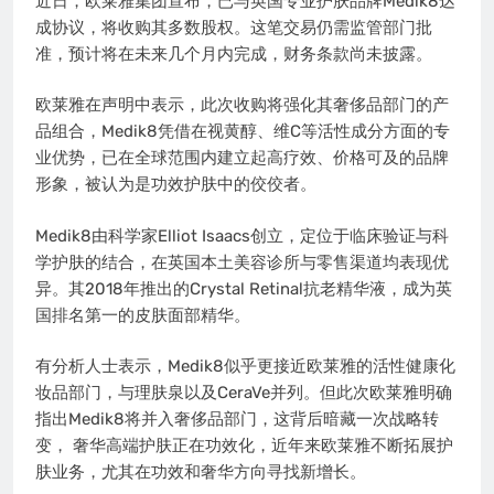
近日，欧莱雅集团宣布，已与英国专业护肤品牌Medik8达
成协议，将收购其多数股权。这笔交易仍需监管部门批
准，预计将在未来几个月内完成，财务条款尚未披露。
欧莱雅在声明中表示，此次收购将强化其奢侈品部门的产
品组合，Medik8凭借在视黄醇、维C等活性成分方面的专
业优势，已在全球范围内建立起高疗效、价格可及的品牌
形象，被认为是功效护肤中的佼佼者。
Medik8由科学家Elliot Isaacs创立，定位于临床验证与科
学护肤的结合，在英国本土美容诊所与零售渠道均表现优
异。其2018年推出的Crystal Retinal抗老精华液，成为英
国排名第一的皮肤面部精华。
有分析人士表示，Medik8似乎更接近欧莱雅的活性健康化
妆品部门，与理肤泉以及CeraVe并列。但此次欧莱雅明确
指出Medik8将并入奢侈品部门，这背后暗藏一次战略转
变， 奢华高端护肤正在功效化，近年来欧莱雅不断拓展护
肤业务，尤其在功效和奢华方向寻找新增长。