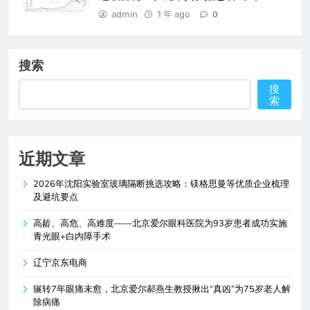
admin
1 年 ago
0
搜索
搜
索
近期文章
2026年沈阳实验室玻璃隔断挑选攻略：镁格思曼等优质企业梳理
及避坑要点
高龄、高危、高难度——北京爱尔眼科医院为93岁患者成功实施
青光眼+白内障手术
辽宁京东电商
辗转7年眼痛未愈，北京爱尔郝燕生教授揪出“真凶”为75岁老人解
除病痛