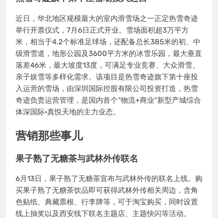
近日，华北地区规模最大的室内滑雪场之一正定热雪奇迹
举行开票仪式，7月6日正式开业。雪场面积超3万平方
米，相当于4.2个标准足球场，还配备总长385米的初、中
级滑雪道，地形公园及3600平方米的冰雪乐园，最大垂直
落差46米，最大坡度13度，可满足专业竞赛、大众滑雪、
亲子娱雪等多样化需求。该项目是热雪奇迹旗下第十座投
入运营的雪场，由深圳国际控股有限公司投资打造，热雪
奇迹负责运营管理，是国内首个“物流+商业”新型产城综合
体深国际·真悦天地的主力业态。
营销那些事儿
果子熟了无糖茶与武林外传联名
6月13日，果子熟了无糖茶宣布与武林外传的联名上线。购
买果子熟了无糖茶饮品即可获得武林外传相关周边，含角
色贴纸、典藏票根、行李牌等，可于淘宝购买，同时设置
线上抽奖以及西安线下联名主题店、主题快闪等活动。