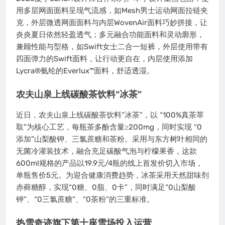
用多层网面面料呈现气流感，如Mesh男士运动网面拉链夹
克，外层微透网面面料与内层WovenAir面料巧妙拼接，让
炎炎夏日依然轻盈透气；多元融合功能面料和灵动廓形，
兼顾性能与型格，如Swift女士二合一短裤，外层使用带有
四面弹力的Swift面料，让行动更自在，内层使用添加
Lycra®氨纶的Everlux™面料，舒适透湿。
农夫山泉上线碳酸茶饮料“冰茶”
近日，农夫山泉上线碳酸茶饮料“冰茶”，以 “100%真茶萃
取”为核心工艺，每瓶茶多酚含量≥200mg，同时实现 “0
添加”山梨酸钾、三氯蔗糖和茶粉。采用与东方树叶相同的
无菌冷灌装技术，融合充足碳酸气泡与柠檬果香，这款
600ml规格的产品以19.9元/4瓶的线上首发价切入市场，
单瓶售价5元。为迎合健康消费趋势，冰茶采用天然甜味剂
赤藓糖醇，实现“0糖、0脂、0卡”，同时满足“0山梨酸
钾”、“0三氯蔗糖”、“0茶粉”的三重标准。
热雪奇迹旗下第十座雪场投入运营