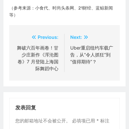
（参考来源：小食代、时尚头条网、21财经、蓝鲸新闻
等）
文
Previous:
Next:
章
舞破六百年画卷！甘
Uber重启纽约车载广
少庄新作《浑沦图
告，从“令人抓狂”到
导
卷》7 月登陆上海国
“值得期待”？
航
际舞蹈中心
发表回复
您的邮箱地址不会被公开。
必填项已用
*
标注