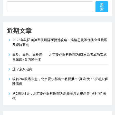
搜
索
近期文章
2026年沈阳实验室玻璃隔断挑选攻略：镁格思曼等优质企业梳理
及避坑要点
高龄、高危、高难度——北京爱尔眼科医院为93岁患者成功实施
青光眼+白内障手术
辽宁京东电商
辗转7年眼痛未愈，北京爱尔郝燕生教授揪出“真凶”为75岁老人解
除病痛
从2周到3天，北京爱尔眼科医院为新疆高度近视患者“抢时间”摘
镜