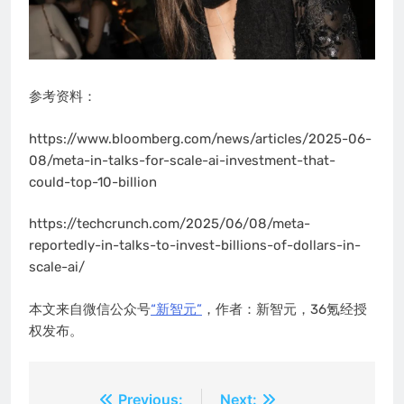
参考资料：
https://www.bloomberg.com/news/articles/2025-06-
08/meta-in-talks-for-scale-ai-investment-that-
could-top-10-billion
https://techcrunch.com/2025/06/08/meta-
reportedly-in-talks-to-invest-billions-of-dollars-in-
scale-ai/
本文来自微信公众号
“新智元”
，作者：新智元，36氪经授
权发布。
文
Previous:
Next: