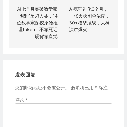
章
AI七个月突破数学家
AI疯狂进化6个月，
“围剿”反超人类，14
一张天梯图全浓缩，
导
位数学家深挖原始推
30+模型混战，大神
航
理token：不靠死记
演讲爆火
硬背靠直觉
发表回复
您的邮箱地址不会被公开。
必填项已用
*
标注
评论
*