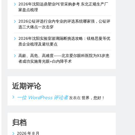
2026年沈阳远鼎塑业PE管采购参考 东北正规生产厂
家盘点梳理
2026公钲评选行业内专业的评选系统哪家强，公钲评
选三大痛点一次击穿
2026年沈阳实验室玻璃隔断挑选攻略：镁格思曼等优
质企业梳理及避坑要点
高龄、高危、高难度——北京爱尔眼科医院为93岁患
者成功实施青光眼+白内障手术
近期评论
一位 WordPress 评论者
发表在
世界，您好！
归档
2026 年 8 月